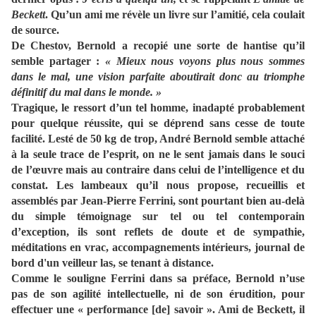
Beckett
. Qu’un ami me révèle un livre sur l’amitié, cela coulait
de source.
De Chestov, Bernold a recopié une sorte de hantise qu’il
semble partager :
« Mieux nous voyons plus nous sommes
dans le mal, une vision parfaite aboutirait donc au triomphe
définitif du mal dans le monde. »
Tragique, le ressort d’un tel homme, inadapté probablement
pour quelque réussite, qui se déprend sans cesse de toute
facilité. Lesté de 50 kg de trop, André Bernold semble attaché
à la seule trace de l’esprit, on ne le sent jamais dans le souci
de l’œuvre mais au contraire dans celui de l’intelligence et du
constat. Les lambeaux qu’il nous propose, recueillis et
assemblés par Jean-Pierre Ferrini, sont pourtant bien au-delà
du simple témoignage sur tel ou tel contemporain
d’exception, ils sont reflets de doute et de sympathie,
méditations en vrac, accompagnements intérieurs, journal de
bord d'un veilleur las, se tenant à distance.
Comme le souligne Ferrini dans sa préface, Bernold n’use
pas de son agilité intellectuelle, ni de son érudition, pour
effectuer une « performance [de] savoir ». Ami de Beckett, il