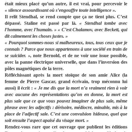
était mieux placé qu’un autre, il est vrai, pour percevoir le
« silence assourdissant où s’engouffre toute intelligence ».
Il relit Stendhal, se rend compte que ça ne tient plus. C’est
dépassé. Staline est passé par là
. « Stendhal tombe avec
l’homme, avec l’humain. »
« C’est Chalamov, avec Beckett, qui
dit calmement les choses justes. »
« Pourquoi sommes-nous si malheureux, tous, tous ceux que je
connais ? Parce que nous appartenons à une société en train de
se suicider. »,
note Bernold, et de ne voir une issue possible,
avec la panne électrique universelle, que dans l’inversion des
pôles magnétiques de la terre.
Réfléchissant après la mort stoïque de son amie Alice (la
femme de Pierre Gascar, grand écrivain, trop méconnu lui
aussi) il écrit :
« Je me dis que la mort n’a vraiment rien à voir
avec aucune des représentations qu’on en donne, la mort est
plus sale que ce que vous pouvez imaginer de plus sale, même
phrase avec les adjectifs : dérisoire, médiocre, minable, mis à la
place de l’adjectif sale. C’est une convulsion hideuse, quel que
soit ensuite l’aspect apaisé du visage mort. »
Rendez-vous rare que cet ouvrage que publient les éditions