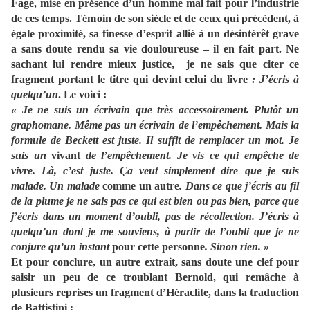
Fage, mise en présence d’un homme mal fait pour l’industrie
de ces temps. Témoin de son siècle et de ceux qui précèdent, à
égale proximité, sa finesse d’esprit allié à un désintérêt grave
a sans doute rendu sa vie douloureuse – il en fait part. Ne
sachant lui rendre mieux justice, je ne sais que citer ce
fragment portant le titre qui devint celui du livre
: J’écris à
quelqu’un
. Le voici :
« Je ne suis un écrivain que très accessoirement. Plutôt un
graphomane. Même pas un écrivain de l’empêchement. Mais la
formule de Beckett est juste. Il suffit de remplacer un mot. Je
suis un
vivant
de l’empêchement. Je vis ce qui empêche de
vivre. Là, c’est juste. Ça veut simplement dire que je suis
malade. Un malade
comme un autre
. Dans ce que j’écris au fil
de la plume je ne sais pas ce qui est bien ou pas bien, parce que
j’écris dans un moment d’oubli, pas de récollection. J’écris à
quelqu’un dont je me souviens, à partir de l’oubli que je ne
conjure qu’un instant
pour cette personne
. Sinon rien. »
Et pour conclure, un autre extrait, sans doute une clef pour
saisir un peu de ce troublant Bernold, qui remâche à
plusieurs reprises un fragment d’Héraclite, dans la traduction
de Battistini :