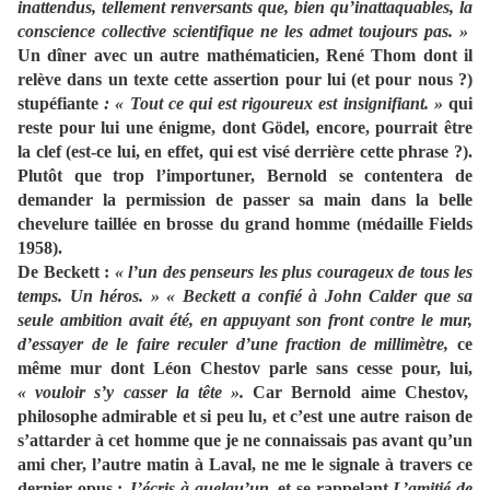
inattendus, tellement renversants que, bien qu’inattaquables, la
conscience collective scientifique ne les admet toujours pas. »
Un dîner avec un autre mathématicien, René Thom dont il
relève dans un texte cette assertion pour lui (et pour nous ?)
stupéfiante
: « Tout ce qui est rigoureux est insignifiant. »
qui
reste pour lui une énigme, dont Gödel, encore, pourrait être
la clef (est-ce lui, en effet, qui est visé derrière cette phrase ?).
Plutôt que trop l’importuner, Bernold se contentera de
demander la permission de passer sa main dans la belle
chevelure taillée en brosse du grand homme (médaille Fields
1958).
De Beckett :
« l’un des penseurs les plus courageux de tous les
temps. Un héros. » « Beckett a confié à John Calder que sa
seule ambition avait été, en appuyant son front contre le mur,
d’essayer de le faire reculer d’une fraction de millimètre,
ce
même mur dont Léon Chestov parle sans cesse pour, lui,
« vouloir s’y casser la tête ».
Car Bernold aime Chestov,
philosophe admirable et si peu lu, et c’est une autre raison de
s’attarder à cet homme que je ne connaissais pas avant qu’un
ami cher, l’autre matin à Laval, ne me le signale à travers ce
dernier opus :
J’écris à quelqu’un,
et se rappelant
L’amitié de