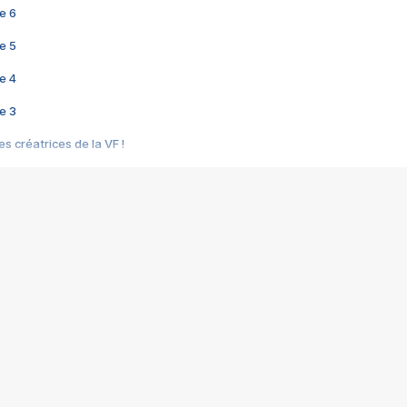
e 6
e 5
e 4
e 3
s créatrices de la VF !
e 2
e 1
e Mektoub My Love arrive enfin ! Rencontre avec Shaïn Boumedine et Sal
i : après Toni en famille
elle réalise le bouleversant Dites lui que je l'aime
ais ! Rencontre autour de Vie privée de Rebecca Zlotowski
 de Marguerite, Grave... Rencontre avec Ella Rumpf
 Les Rêveurs, un film intime sur la santé mentale