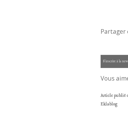
Partager 
S'inscrire à la new
Vous aime
Article publié
Eklablog