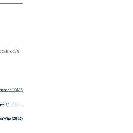
etit coin
lence de l'OMS
 par M. Lochu.
antWho (2012)