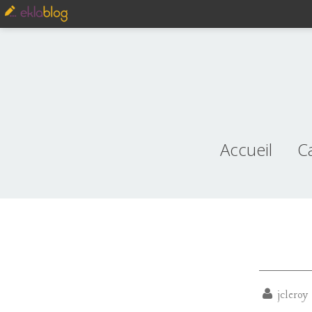
Accueil
C
je
jcleroy