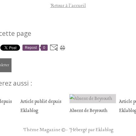
Retour à l'accueil
cette page
Repost
0
sletter
rez aussi :
 depuis
Article publié depuis
Article 
Eklablog
Absent de Beyrouth
Eklablo
Thème Magazine © - Hébergé par
Eklablog