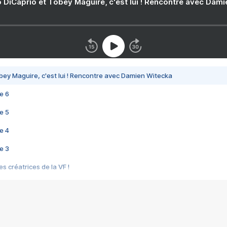
 DiCaprio et Tobey Maguire, c'est lui ! Rencontre avec Dam
bey Maguire, c'est lui ! Rencontre avec Damien Witecka
e 6
e 5
e 4
e 3
s créatrices de la VF !
e 2
e 1
e Mektoub My Love arrive enfin ! Rencontre avec Shaïn Boumedine et Sal