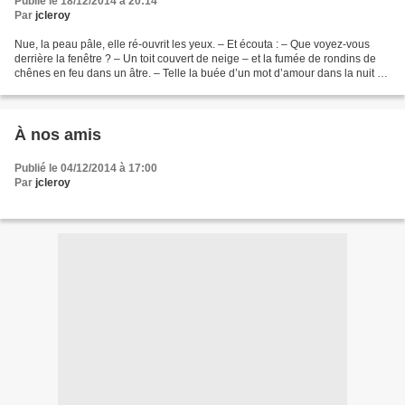
Publié le 18/12/2014 à 20:14
Par
jcleroy
Nue, la peau pâle, elle ré-ouvrit les yeux. – Et écouta : – Que voyez-vous
derrière la fenêtre ? – Un toit couvert de neige – et la fumée de rondins de
chênes en feu dans un âtre. – Telle la buée d’un mot d’amour dans la nuit ?
– Quel mot ? – Celui qui...
À nos amis
Publié le 04/12/2014 à 17:00
Par
jcleroy