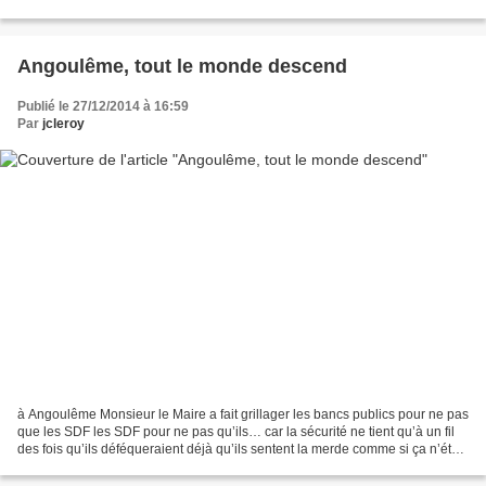
Angoulême, tout le monde descend
Publié le 27/12/2014 à 16:59
Par
jcleroy
à Angoulême Monsieur le Maire a fait grillager les bancs publics pour ne pas
que les SDF les SDF pour ne pas qu’ils… car la sécurité ne tient qu’à un fil
des fois qu’ils déféqueraient déjà qu’ils sentent la merde comme si ça n’était
pas la mienne y a-t-il...