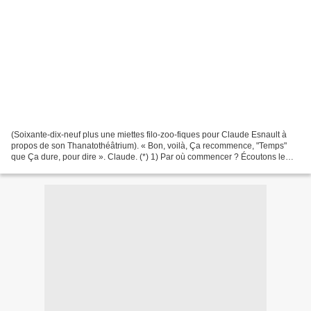
(Soixante-dix-neuf plus une miettes filo-zoo-fiques pour Claude Esnault à
propos de son Thanatothéâtrium). « Bon, voilà, Ça recommence, "Temps"
que Ça dure, pour dire ». Claude. (*) 1) Par où commencer ? Écoutons le
Roi de cœur s’adressant au Lapin blanc...