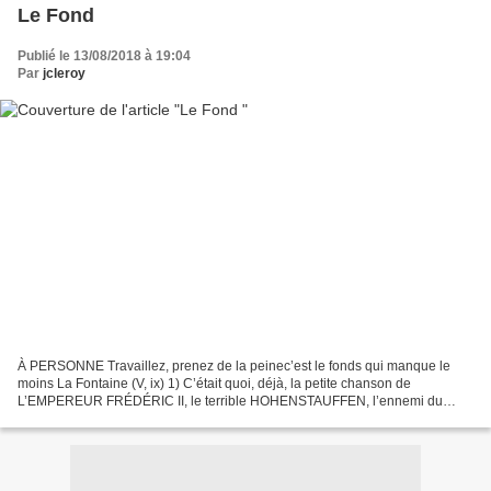
Le Fond
Publié le 13/08/2018 à 19:04
Par
jcleroy
À PERSONNE Travaillez, prenez de la peinec’est le fonds qui manque le
moins La Fontaine (V, ix) 1) C’était quoi, déjà, la petite chanson de
L’EMPEREUR FRÉDÉRIC II, le terrible HOHENSTAUFFEN, l’ennemi du
pape, le héros de NIETZSCHE ? BARBAROSSA, DER KAISER...