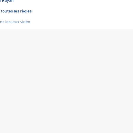
im Rayan
 toutes les règles
s les jeux vidéo
us choquant de Rockstar ? - Le scandale BULLY
e plus moche de Steam
du RÊVE tourne au CAUCHEMAR
pendant 8 heures
it… à tort
umiliés par un jeu vidéo
ire - Final Fantasy 8
ti un empire - Age of Empires
story DOFUS
tard, il crée l'un des pires jeux de tous les temps, MindsEye.