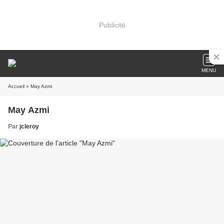
Publicité
MENU
Accueil
» May Azmi
May Azmi
Par
jcleroy