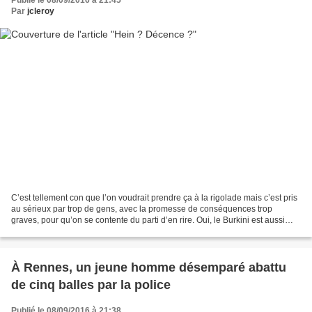
Publié le 08/09/2016 à 21:45
Par
jcleroy
C’est tellement con que l’on voudrait prendre ça à la rigolade mais c’est pris
au sérieux par trop de gens, avec la promesse de conséquences trop
graves, pour qu’on se contente du parti d’en rire. Oui, le Burkini est aussi
moche et ridicule que l’étaient...
À Rennes, un jeune homme désemparé abattu
de cinq balles par la police
Publié le 08/09/2016 à 21:38