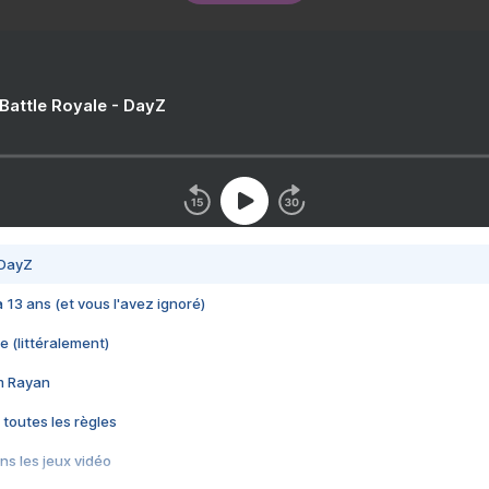
 Battle Royale - DayZ
 DayZ
 a 13 ans (et vous l'avez ignoré)
e (littéralement)
im Rayan
 toutes les règles
s les jeux vidéo