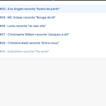
#30 : Eve Angeli raconte "Avant de partir"
#29 : MC Solaar raconte "Bouge de là"
28 : Lorie raconte "Je vais vite"
#27 : Christophe Willem raconte "Jacques a dit"
#26 : Chimène Badi raconte "Entre nous"
#25 : Indochine raconte "3e sexe"
#24 : Zaho raconte "C'est chelou"
#23 : Patrick Bruel raconte "Au café des délices"
#22 : Kyo raconte "Le chemin"
#21 : Nolwenn Leroy raconte "Cassé"
#20 : Patrick Hernandez raconte "Born to be alive"
#19 : Lorie raconte "Près de moi"