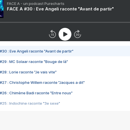
FACE A - un podcast Purecharts
FACE A #30 : Eve Angeli raconte "Avant de partir"
#30 : Eve Angeli raconte "Avant de partir"
#29 : MC Solaar raconte "Bouge de là"
28 : Lorie raconte "Je vais vite"
#27 : Christophe Willem raconte "Jacques a dit"
#26 : Chimène Badi raconte "Entre nous"
#25 : Indochine raconte "3e sexe"
#24 : Zaho raconte "C'est chelou"
#23 : Patrick Bruel raconte "Au café des délices"