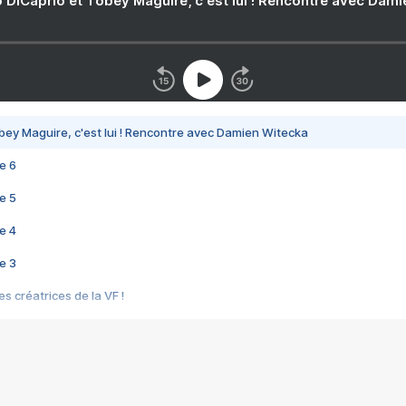
 DiCaprio et Tobey Maguire, c'est lui ! Rencontre avec Dam
bey Maguire, c'est lui ! Rencontre avec Damien Witecka
e 6
e 5
e 4
e 3
s créatrices de la VF !
e 2
e 1
e Mektoub My Love arrive enfin ! Rencontre avec Shaïn Boumedine et Sal