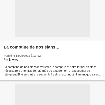
La comptine de nos élans…
Publié le 18/05/2018 à 13:02
Par
jcleroy
La comptine de nos élans le versatile le camphre et notre formol en strict
nécessaire d’une histoire reléguée où enterrement et cauchemar se
rejoignent Et je suis tuée le souvenir à peine reconnu ami amant que sais-je
Ils exécutent leurs simulacres de...