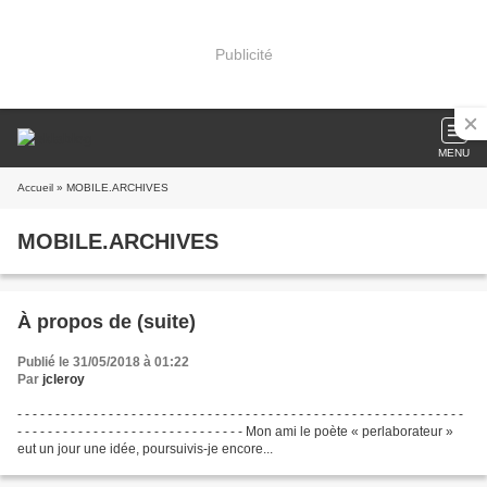
Publicité
MENU
Accueil
» MOBILE.ARCHIVES
MOBILE.ARCHIVES
À propos de (suite)
Publié le 31/05/2018 à 01:22
Par
jcleroy
- - - - - - - - - - - - - - - - - - - - - - - - - - - - - - - - - - - - - - - - - - - - - - - - - - - - - - - - - - -
- - - - - - - - - - - - - - - - - - - - - - - - - - - - - - Mon ami le poète « perlaborateur »
eut un jour une idée, poursuivis-je encore...