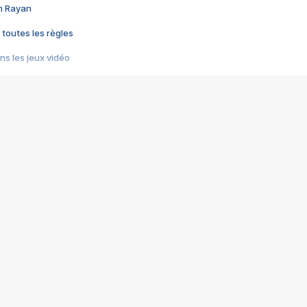
im Rayan
 toutes les règles
s les jeux vidéo
us choquant de Rockstar ? - Le scandale BULLY
e plus moche de Steam
du RÊVE tourne au CAUCHEMAR
pendant 8 heures
it… à tort
umiliés par un jeu vidéo
ire - Final Fantasy 8
ti un empire - Age of Empires
story DOFUS
tard, il crée l'un des pires jeux de tous les temps, MindsEye.