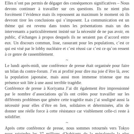
Elles n’ont pas permis de dégager des conséquences significatives – Nous
devons continuer à travailler sur ces questions. Ils ne nient plus
forcément l’évidence mais ils repoussent au maximum le moment où ils
devront tirer les conclusions qui s’imposent. La communication est un
thème qui est revenu dans toutes les présentations mais un des
intervenants a particulièrement insisté sur la nécessité de ne pas avoir, en
public, d’échanges à propos desquels ils ne seraient pas d’accord entre
eux. Un discours commun, lisse, rassurant pour les populations, c’est ce
qui est visé par le lobby nucléaire et c’est réussi car c’est ce qu’on ressent
à ce genre de rassemblement.
~
Le lundi après-midi, une conférence de presse était organisée pour faire
un bilan du contre-forum. J’en ai profité pour dire ma joie d’être là, avec
la population japonaise, mais aussi mon immense tristesse que ma
présence soit liée à une aussi terrible tragédie.
Conférence de presse à Koriyama J’ai dit également être impressionné
par le nombre d’associations qu’ils ont créées pour travailler sur les
différents problèmes que génère cette tragédie mais j’ai souligné aussi la
nécessité pour elles d’être en lien, solidaires et déterminées, afin de
donner une réelle force à cette résistance car visiblement celle-ci reste à
solidifier.
~
Après cette conférence de presse, nous sommes retournés vers Tokyo
pour rejoindre les 37 millions d’habitants de la mégalopole la plus