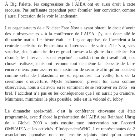
À Big Palette, les congressistes de l’AIEA ont eu aussi droit à cette
secousse. Pas suffisante cependant pour ébranler leur conviction comme
j’aurai l’occasion de le voir le lendemain.
~
Les organisateurs de « Nuclear Free Now » ayant obtenu le droit d’avoir
des « observateurs » à la conférence de l’AIEA, j’y suis donc allé le
dimanche matin. Le thème était : « Leçons apprises de l’accident à la
centrale nucléaire de Fukushima ». Intéressant de voir qu’il n’y a, sans
surprise, rien à attendre de ces grand-messes à la gloire du nucléaire. En
résumé, les intervenants ont exprimé la satisfaction du travail fait, des
choses réalisées, mais ont reconnu tout de même la nécessité de faire
encore mieux pour assurer un maximum de sécurité afin qu’un accident
comme celui de Fukushima ne se reproduise. La veille, lors de la
cérémonie d’ouverture, Mycle Schneider, présent lui aussi comme
observateur, nous a dit avoir eu le sentiment de se retrouver en 1986 : en
bref, l’accident n’a pas eu les conséquences que l’on aurait pu craindre.
Minimiser, minimiser le plus possible, telle est la volonté du lobby.
~
Le dimanche après-midi, c’est la conférence citoyenne qui était
programmée, avec d’abord la présentation de l’AIEA par Reinhard Uhrig
de « Global 2000 » puis ensuite mon intervention sur l’accord
OMS/AIEA et les activités d’IndependentWHO. Les représentantes de 2
associations japonaises nous ont ensuite rejoints ainsi qu’un ancien