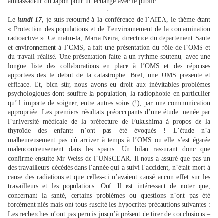
ambassadeur du Japon pour un échange avec le public.
~
Le
lundi 17
, je suis retourné à la conférence de l’AIEA, le thème étant
« Protection des populations et de l’environnement de la contamination
radioactive ». Ce matin-là, Maria Neira, directrice du département Santé
et environnement à l’OMS, a fait une présentation du rôle de l’OMS et
du travail réalisé. Une présentation faite a un rythme soutenu, avec une
longue liste des collaborations en place à l’OMS et des réponses
apportées dès le début de la catastrophe. Bref, une OMS présente et
efficace. Et, bien sûr, nous avons eu droit aux inévitables problèmes
psychologiques dont souffre la population, la radiophobie en particulier
qu’il importe de soigner, entre autres soins (!), par une communication
appropriée. Les premiers résultats préoccupants d’une étude menée par
l’université médicale de la préfecture de Fukushima à propos de la
thyroïde des enfants n’ont pas été évoqués ! L’étude n’a
malheureusement pas dû arriver à temps à l’OMS ou elle s’est égarée
malencontreusement dans les spams. Un bilan rassurant donc que
confirme ensuite Mr Weiss de l’UNSCEAR. Il nous a assuré que pas un
des travailleurs décédés dans l’année qui a suivi l’accident, n’était mort à
cause des radiations et que celles-ci n’avaient causé aucun effet sur les
travailleurs et les populations. Ouf. Il est intéressant de noter que,
concernant la santé, certains problèmes ou questions n’ont pas été
forcément niés mais ont tous suscité les hypocrites précautions suivantes :
Les recherches n’ont pas permis jusqu’à présent de tirer de conclusions –