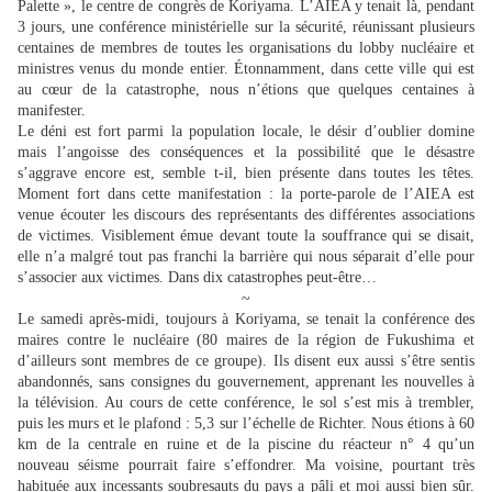
Palette », le centre de congrès de Koriyama. L’AIEA y tenait là, pendant
3 jours, une conférence ministérielle sur la sécurité, réunissant plusieurs
centaines de membres de toutes les organisations du lobby nucléaire et
ministres venus du monde entier. Étonnamment, dans cette ville qui est
au cœur de la catastrophe, nous n’étions que quelques centaines à
manifester.
Le déni est fort parmi la population locale, le désir d’oublier domine
mais l’angoisse des conséquences et la possibilité que le désastre
s’aggrave encore est, semble t-il, bien présente dans toutes les têtes.
Moment fort dans cette manifestation : la porte-parole de l’AIEA est
venue écouter les discours des représentants des différentes associations
de victimes. Visiblement émue devant toute la souffrance qui se disait,
elle n’a malgré tout pas franchi la barrière qui nous séparait d’elle pour
s’associer aux victimes. Dans dix catastrophes peut-être…
~
Le samedi après-midi, toujours à Koriyama, se tenait la conférence des
maires contre le nucléaire (80 maires de la région de Fukushima et
d’ailleurs sont membres de ce groupe). Ils disent eux aussi s’être sentis
abandonnés, sans consignes du gouvernement, apprenant les nouvelles à
la télévision. Au cours de cette conférence, le sol s’est mis à trembler,
puis les murs et le plafond : 5,3 sur l’échelle de Richter. Nous étions à 60
km de la centrale en ruine et de la piscine du réacteur n° 4 qu’un
nouveau séisme pourrait faire s’effondrer. Ma voisine, pourtant très
habituée aux incessants soubresauts du pays a pâli et moi aussi bien sûr.