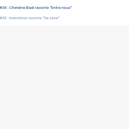
#26 : Chimène Badi raconte "Entre nous"
#25 : Indochine raconte "3e sexe"
#24 : Zaho raconte "C'est chelou"
#23 : Patrick Bruel raconte "Au café des délices"
#22 : Kyo raconte "Le chemin"
#21 : Nolwenn Leroy raconte "Cassé"
#20 : Patrick Hernandez raconte "Born to be alive"
#19 : Lorie raconte "Près de moi"
#18 : Michael Jones raconte "A nos actes manqués" (avec Jean-Jacque
#17 : Khaled raconte "Aïcha"
#16 : Corneille raconte "Parce qu'on vient de loin"
#15 : Indochine raconte "L'aventurier"