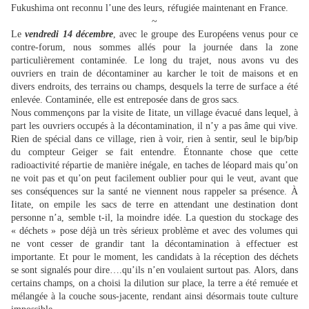
Fukushima ont reconnu l’une des leurs, réfugiée maintenant en France.
~
Le
vendredi 14 décembre
, avec le groupe des Européens venus pour ce
contre-forum, nous sommes allés pour la journée dans la zone
particulièrement contaminée. Le long du trajet, nous avons vu des
ouvriers en train de décontaminer au karcher le toit de maisons et en
divers endroits, des terrains ou champs, desquels la terre de surface a été
enlevée. Contaminée, elle est entreposée dans de gros sacs.
Nous commençons par la visite de Iitate, un village évacué dans lequel, à
part les ouvriers occupés à la décontamination, il n’y a pas âme qui vive.
Rien de spécial dans ce village, rien à voir, rien à sentir, seul le bip/bip
du compteur Geiger se fait entendre. Étonnante chose que cette
radioactivité répartie de manière inégale, en taches de léopard mais qu’on
ne voit pas et qu’on peut facilement oublier pour qui le veut, avant que
ses conséquences sur la santé ne viennent nous rappeler sa présence. À
Iitate, on empile les sacs de terre en attendant une destination dont
personne n’a, semble t-il, la moindre idée. La question du stockage des
« déchets » pose déjà un très sérieux problème et avec des volumes qui
ne vont cesser de grandir tant la décontamination à effectuer est
importante. Et pour le moment, les candidats à la réception des déchets
se sont signalés pour dire….qu’ils n’en voulaient surtout pas. Alors, dans
certains champs, on a choisi la dilution sur place, la terre a été remuée et
mélangée à la couche sous-jacente, rendant ainsi désormais toute culture