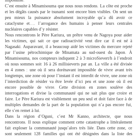
impossible.
C’est ensuite à Minamisouma que nous nous rendons. La côte est proche
et les dégâts causés par le tsunami sont encore bien visibles. On sent un
peu mieux la puissance absolument incroyable qu’a dû avoir ce
cataclysme et…. l’arrogance des humains à penser leurs centrales
nucléaires capables d’y résister.
Nous rencontrons le Père Kariura, un prêtre venu de Nagoya pour aider
les victimes, qui sait ce que radioactivité veut dire car il est né à
Nagasaki. Auparavant, il a beaucoup aidé les victimes du mercure rejeté
par l’usine pétrochimique de Minamata au sud-ouest du Japon. À
Minamisouma, nos compteurs indiquent 2 à 3 microSievert/h à l’endroit
où nous sommes soit 16 à 26 millisieverts par an. La ville a été divisée
en 4 zones : une où il sera dorénavant impossible de vivre avant très
longtemps, une zone où pour l’instant il est interdit de vivre, une zone où
l’interdiction de résider va être levée d’ici peu et une zone où il est
encore possible de vivre. Cette division en zones soulève des
interrogations et divise la communauté qui ne sait plus que croire et
faire. Le Père Kariura est visiblement un peu seul et doit faire face à de
multiples demandes de la part de la population qui n’a pas encore fui,
elle s’en remet à lui.
Dans la région d’Oguni, c’est Mr Kanno, architecte, que nous
rencontrons. Il nous explique comment cette catastrophe a littéralement
fait exploser la communauté jusqu’alors très liée. Dans cette zone, ce
sont seulement 128 familles qui ont été désignées dans la liste des