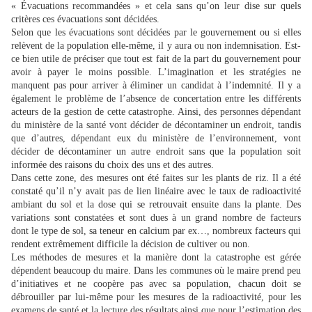
« Évacuations recommandées » et cela sans qu’on leur dise sur quels
critères ces évacuations sont décidées.
Selon que les évacuations sont décidées par le gouvernement ou si elles
relèvent de la population elle-même, il y aura ou non indemnisation. Est-
ce bien utile de préciser que tout est fait de la part du gouvernement pour
avoir à payer le moins possible. L’imagination et les stratégies ne
manquent pas pour arriver à éliminer un candidat à l’indemnité. Il y a
également le problème de l’absence de concertation entre les différents
acteurs de la gestion de cette catastrophe. Ainsi, des personnes dépendant
du ministère de la santé vont décider de décontaminer un endroit, tandis
que d’autres, dépendant eux du ministère de l’environnement, vont
décider de décontaminer un autre endroit sans que la population soit
informée des raisons du choix des uns et des autres.
Dans cette zone, des mesures ont été faites sur les plants de riz. Il a été
constaté qu’il n’y avait pas de lien linéaire avec le taux de radioactivité
ambiant du sol et la dose qui se retrouvait ensuite dans la plante. Des
variations sont constatées et sont dues à un grand nombre de facteurs
dont le type de sol, sa teneur en calcium par ex…, nombreux facteurs qui
rendent extrêmement difficile la décision de cultiver ou non.
Les méthodes de mesures et la manière dont la catastrophe est gérée
dépendent beaucoup du maire. Dans les communes où le maire prend peu
d’initiatives et ne coopère pas avec sa population, chacun doit se
débrouiller par lui-même pour les mesures de la radioactivité, pour les
examens de santé et la lecture des résultats ainsi que pour l’estimation des