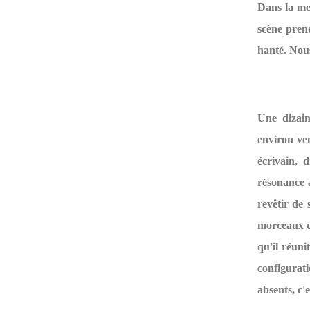
Dans la mei
scène prend
hanté. Nou
Une dizain
environ ven
écrivain, 
résonance a
revêtir de 
morceaux d'
qu'il réuni
configurati
absents, c'