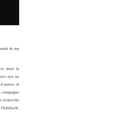
partie de ma
vre dont la
ntre eux ou
d'autres le
la campagne
sa recherche
l'habitacle.