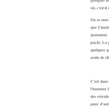
quelques li
vie, c'est le
On se souvi
que Claude
justement. 
payât. La p
quelques g
avide de c
C'est dans
l'honneur 
des extrait
pour d'aut