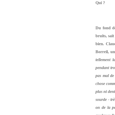
Qui ?
Du fond de
bruits, sai
bien. Clau
Borreil, u
tellement 
pendant tro
pas mal de 
chose comme
plus ni dent
sourde - tr
on de la p