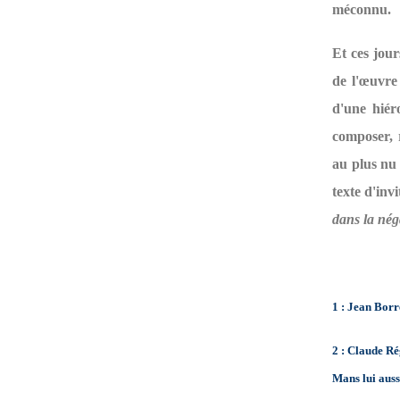
méconnu.
Et ces jou
de l'œuvre
d'une hiér
composer, 
au plus nu 
texte d'inv
dans la nég
1 : Jean Borr
2 : Claude Ré
Mans lui auss