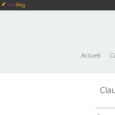
Accueil
C
je
Cla