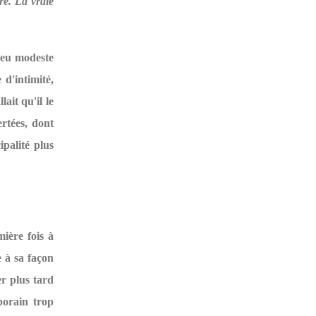
re. La vraie
lieu modeste
d'intimité,
ait qu'il le
ertées, dont
palité plus
ière fois à
 à sa façon
er plus tard
porain trop