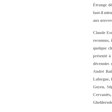
Étrange dé
faut-il mie
aux œuvres 
Claude Esn
reconnus, i
quelque ch
présenté à 
décennies 
André Bai
Laforgue, 
Goyen, St
Cervantès
Ghelderode