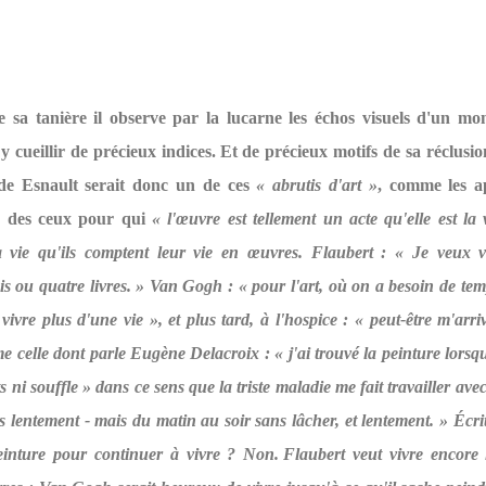
 sa tanière il observe par la lucarne les échos visuels d'un mo
t y cueillir de précieux indices. Et de précieux motifs de sa réclusio
de Esnault serait donc un de ces
« abrutis d'art »
, comme les a
n des ceux pour qui
« l'œuvre est tellement un acte qu'elle est la v
la vie qu'ils comptent leur vie en œuvres. Flaubert : « Je veux v
is ou quatre livres. » Van Gogh : « pour l'art, où on a besoin de temp
vivre plus d'une vie », et plus tard, à l'hospice : « peut-être m'arriv
 celle dont parle Eugène Delacroix : « j'ai trouvé la peinture lorsqu
s ni souffle » dans ce sens que la triste maladie me fait travailler av
ès lentement - mais du matin au soir sans lâcher, et lentement. » Écrit
einture pour continuer à vivre ? Non. Flaubert veut vivre encore 