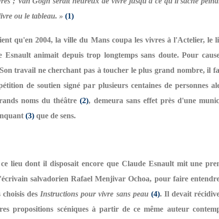
vres ; Van Gogh serait heureux de vivre jusqu'à ce qu'il sache peind
 livre ou le tableau. »
(1)
ent qu'en 2004, la ville du Mans coupa les vivres à l'Actelier, le 
 Esnault animait depuis trop longtemps sans doute. Pour cause 
Son travail ne cherchant pas à toucher le plus grand nombre, il fall
étition de soutien signé par plusieurs centaines de personnes al
rands noms du théâtre
(2)
, demeura sans effet près d'une munici
linquant
(3)
que de sens.
 ce lieu dont il disposait encore que Claude Esnault mit une prem
l'écrivain salvadorien Rafael Menjivar Ochoa, pour faire entendre
s choisis des
Instructions pour vivre sans peau
(4)
. Il devait récidiv
res propositions scéniques à partir de ce même auteur contem