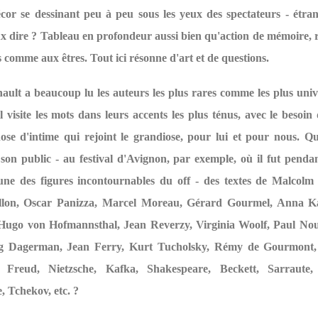
cor se dessinant peu à peu sous les yeux des spectateurs - étran
ux dire ? Tableau en profondeur aussi bien qu'action de mémoire, 
comme aux êtres. Tout ici résonne d'art et de questions.
ault a beaucoup lu les auteurs les plus rares comme les plus univ
l visite les mots dans leurs accents les plus ténus, avec le besoin
ose d'intime qui rejoint le grandiose, pour lui et pour nous. Qu
son public - au festival d'Avignon, par exemple, où il fut penda
une des figures incontournables du off - des textes de Malcolm
llon, Oscar Panizza, Marcel Moreau, Gérard Gourmel, Anna Ka
Hugo von Hofmannsthal, Jean Reverzy, Virginia Woolf, Paul No
ig Dagerman, Jean Ferry, Kurt Tucholsky, Rémy de Gourmont, 
, Freud, Nietzsche, Kafka, Shakespeare, Beckett, Sarraute,
, Tchekov, etc. ?