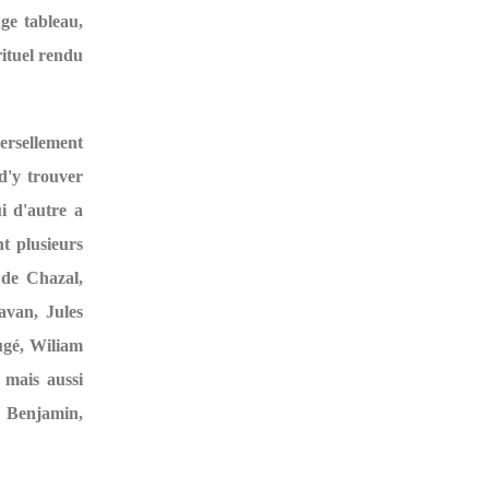
ge tableau,
rituel rendu
ersellement
 d'y trouver
i d'autre a
nt plusieurs
 de Chazal,
van, Jules
ugé, Wiliam
mais aussi
 Benjamin,