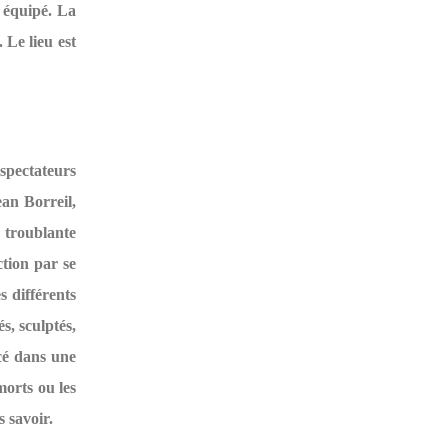
t équipé. La
 Le lieu est
spectateurs
ean Borreil,
 troublante
ction par se
s différents
s, sculptés,
acé dans une
morts ou les
s savoir.