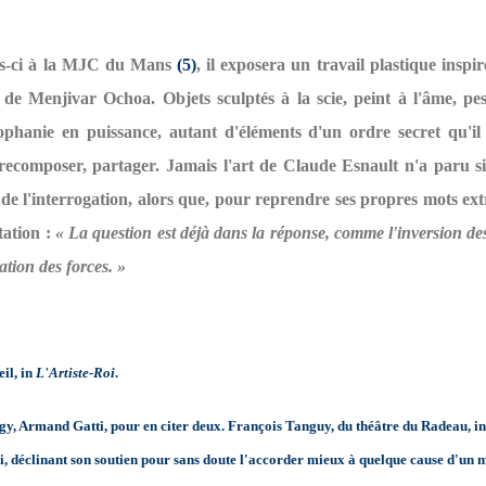
rs-ci à la MJC du Mans
(5)
, il exposera un travail plastique inspi
 de Menjivar Ochoa. Objets sculptés à la scie, peint à l'âme, pes
ophanie en puissance, autant d'éléments d'un ordre secret qu'il 
recomposer, partager. Jamais l'art de Claude Esnault n'a paru si
de l'interrogation, alors que, pour reprendre ses propres mots ext
itation :
« La question est déjà dans la réponse, comme l'inversion des
ation des forces. »
eil, in
L'Artiste-Roi
.
gy, Armand Gatti, pour en citer deux. François Tanguy, du théâtre du Radeau, in
i, déclinant son soutien pour sans doute l'accorder mieux à quelque cause d'un 