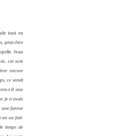
nde tout en
n, peut-être
ppelle Jean
ie, cet acte
ivre encore
s, ce serait
era-t-il une
e je n'avais
ec une fureur
-on ou fait-
le temps de