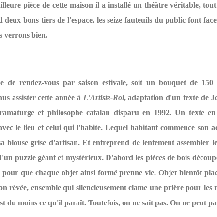
lleure pièce de cette maison il a installé un théâtre véritable, tou
 deux bons tiers de l'espace, les seize fauteuils du public font face.
s verrons bien.
e de rendez-vous par saison estivale, soit un bouquet de 150 
us assister cette année à
L'Artiste-Roi
, adaptation d'un texte de J
dramaturge et philosophe catalan disparu en 1992. Un texte en
vec le lieu et celui qui l'habite. Lequel habitant commence son a
sa blouse grise d'artisan. Et entreprend de lentement assembler le
un puzzle géant et mystérieux. D'abord les pièces de bois découpé
t pour que chaque objet ainsi formé prenne vie. Objet bientôt pl
on rêvée, ensemble qui silencieusement clame une prière pour les 
est du moins ce qu'il paraît. Toutefois, on ne sait pas. On ne peut pa