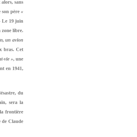
 alors, sans
e son père
«
»
Le 19 juin
 zone libre.
in, un avion
x bras. Cet
t-vie »
, une
ont en 1941,
ésastre, du
in, sera la
a frontière
e de Claude