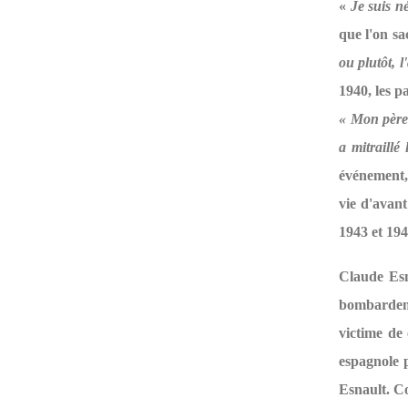
«
Je suis né
que l'on s
ou plutôt, 
1940, les p
« Mon père 
a mitraillé 
événement, 
vie d'avant
1943 et 194
Claude Esn
bombardeme
victime de
espagnole 
Esnault. C