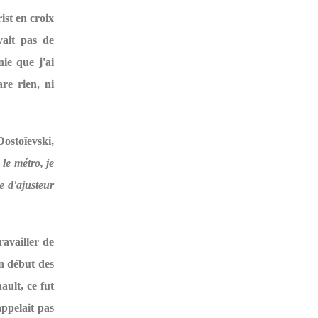
ist en croix
vait pas de
nie que j'ai
re rien, ni
Dostoïevski,
 le métro, je
e d'ajusteur
ravailler de
ën début des
ault, ce fut
appelait pas