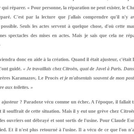
 qui réparer. « Pour personne, la réparation ne peut exister, le Chr
éparé. C'est par la lecture que j'allais comprendre qu'il n'y a
possible. Seuls les actes servent à quelque chose, d'où cette ma
mes spectacles des mises en actes. Mais je sais que cela ne répa
»
viendra donc en aide à la création. Quand il était ajusteur, c'était 
l'ont guidé.
« Je travaillais chez Citroën, quai de Javel à Paris. Dans
Frères Karamazov
,
Le Procès
et je m'absentais souvent de mon post
re aux toilettes. »
e ajusteur ? Paradoxe vécu comme un échec. A l'époque, il fallait t
t il souffrait de cette situation. Mais il y eut une grève chez Citro
les ouvriers ont débrayé et sont sortis de l'usine. Pour Claude Esn
ied. Et il n'est plus retourné à l'usine. Il a vécu de ce que l'on n'