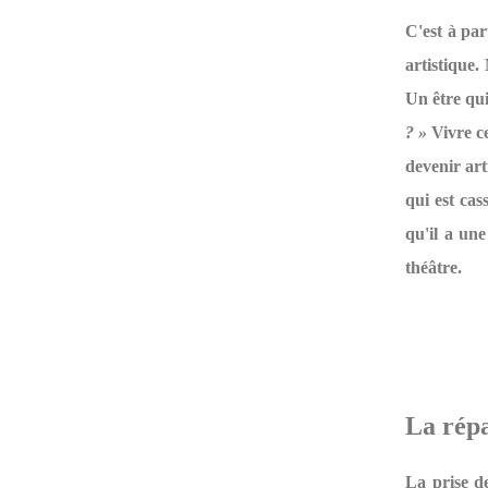
C'est à par
artistique.
Un être qui
? »
Vivre ce
devenir art
qui est cas
qu'il a une
théâtre.
La rép
La prise de