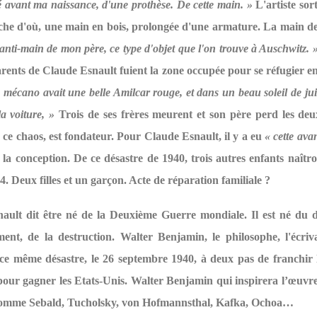
 avant ma naissance, d'une prothèse. De cette main. »
L'artiste sort
ache d'où, une main en bois, prolongée d'une armature. La main d
l'anti-main de mon père, ce type d'objet que l'on trouve à Auschwitz. 
arents de Claude Esnault fuient la zone occupée pour se réfugier en
mécano avait une belle Amilcar rouge, et dans un beau soleil de ju
la voiture, »
Trois de ses frères meurent et son père perd les deu
ce chaos, est fondateur. Pour Claude Esnault, il y a eu
« cette avan
 la conception. De ce désastre de 1940, trois autres enfants naîtr
4. Deux filles et un garçon. Acte de réparation familiale ?
ault dit être né de la Deuxième Guerre mondiale. Il est né du d
nt, de la destruction. Walter Benjamin, le philosophe, l'écriva
 ce même désastre, le 26 septembre 1940, à deux pas de franchir l
pour gagner les Etats-Unis. Walter Benjamin qui inspirera l’œuvr
omme Sebald, Tucholsky, von Hofmannsthal, Kafka, Ochoa…