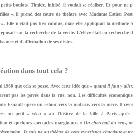
petits boulots. Timide, inhibé, il voulait se réaliser. Et pour ne 
 filles », il prend des cours de théâtre avec Madame Esther Pes
 »
. Elle n'était pas très connue, mais elle appliquait la méthode S
reposait sur la recherche de la vérité. L'élève était en recherche d
ssance et d'affirmation de ses désirs.
réation dans tout cela ?
i 1968 que cela se passe. Avec cette idée que
« quand il faut y aller,
urent pas les pavés dans la rue, non. Les difficultés économiques
ude Esnault opère un retour vers la matrice, vers la mère. Il rev
rès un petit
« vécu »
au Théâtre de la Ville à Paris après 
tion et quelques spectacles marginaux. «
On cherchait du sens, on
résentation. Je suis né au théâtre
de cette expérience chaotique et 