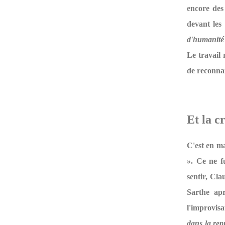
encore des 
devant les
d'humanité
Le travail 
de reconnai
Et la c
C'est en ma
»
. Ce ne f
sentir, Cla
Sarthe ap
l'improvisa
dans la rep