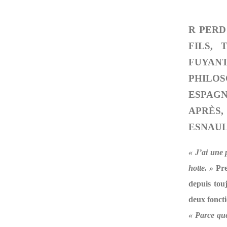
R PERD
FILS, 
FUYAN
PHILO
ESPAGN
APRÈS,
ESNAUL
« J’ai une 
hotte. »
Pre
depuis tou
deux foncti
« Parce que