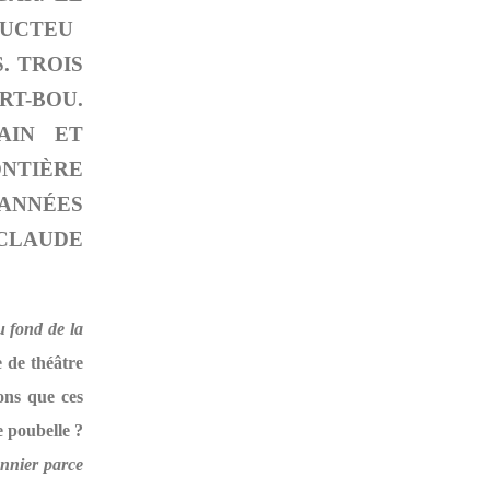
UCTEU
. TROIS
RT-BOU.
AIN ET
NTIÈRE
 ANNÉES
 CLAUDE
u fond de la
 de théâtre
ons que ces
e poubelle ?
onnier parce