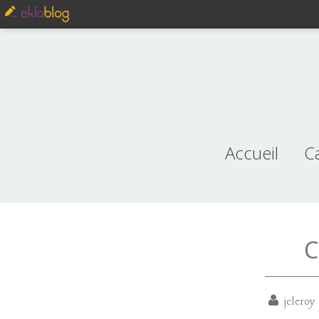
Accueil
C
je
C
jcleroy