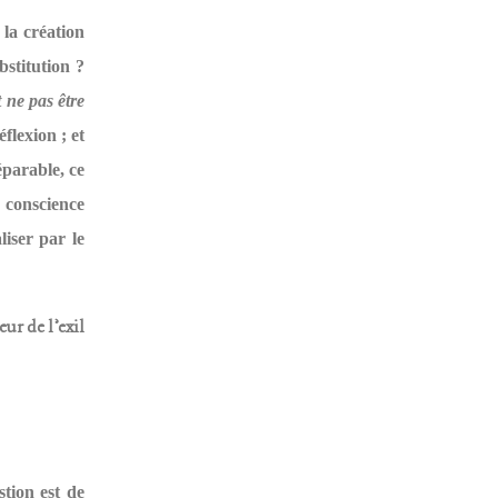
 la création
bstitution ?
t ne pas être
éflexion ; et
éparable, ce
d conscience
liser par le
stion est de