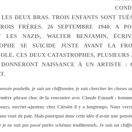
COND
 LES DEUX BRAS. TROIS ENFANTS SONT TUÉS
TROIS FRÈRES. 26 SEPTEMBRE 1940. A PO
T LES NAZIS, WALTER BENJAMIN, ÉCRIV
SOPHE SE SUICIDE JUSTE AVANT LA FRO
OLE. CES DEUX CATASTROPHES, PLUSIEURS
 DONNERONT NAISSANCE À UN ARTISTE :
T.
pensée poubelle, je suis un chiffonnier, je vais chercher les choses a
mière phrase choc de la rencontre avec Claude Esnault : homme
jours, ouvrier-ajusteur chez Citroën il y a longtemps. Nous verr
ons vont de pair. Mais pourquoi donc cette idée d'avoir une pensé
 je ne suis pas passé parles schémas traditionnels. Je suis un chiff