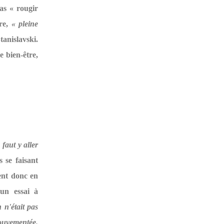
pas « rougir
tre,
« pleine
tanislavski.
e bien-être,
 faut y aller
 se faisant
ient donc en
un essai à
 n'était pas
mouvementée.