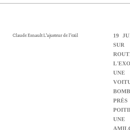
19 JU
SUR
ROU
L'EXO
UNE
VOIT
BOMB
PRÈ
POITI
UNE
AMIL