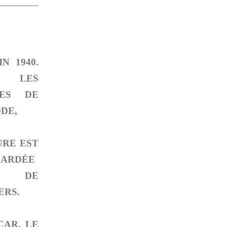
IN 1940.
 LES
TES DE
DE,
URE EST
ARDÉE
S DE
ERS.
CAR. LE