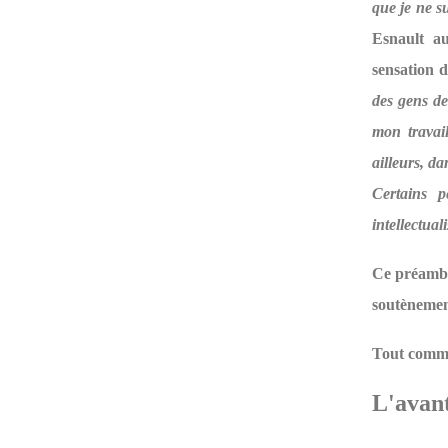
que je ne s
Esnault au
sensation d
des gens de 
mon travail
ailleurs, da
Certains p
intellectual
Ce préambul
soutènement
Tout comme
L'avant