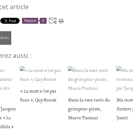
cet article
Repost
0
sletter
rez aussi :
« La mort n’est pas
finie », Guy Benoit
Dans la roue ravie du
Ma mort
 Jacques
grimpeur-pirate,
(lecture
e « Le
Marco Pantani
Josse)
bliés »