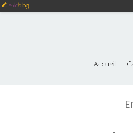
Accueil
C
je
E