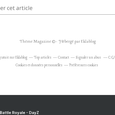
 cet article
Thème Magazine © - Hébergé par
Eklablog
ratuit sur Eklablog
Top articles
Contact
Signaler un abus
C.G.
Cookies et données personnelles
Préférences cookies
 Battle Royale - DayZ