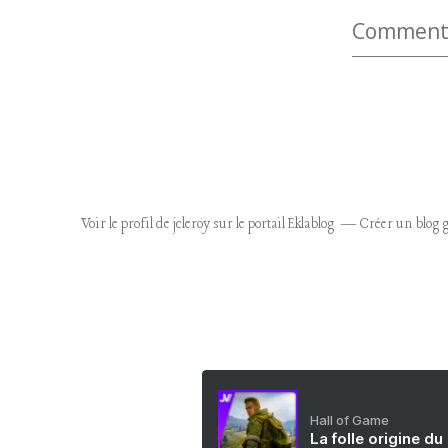
Commenter
Voir le profil de
jcleroy
sur le portail Eklablog
Créer un blog g
Hall of Game
La folle origine du