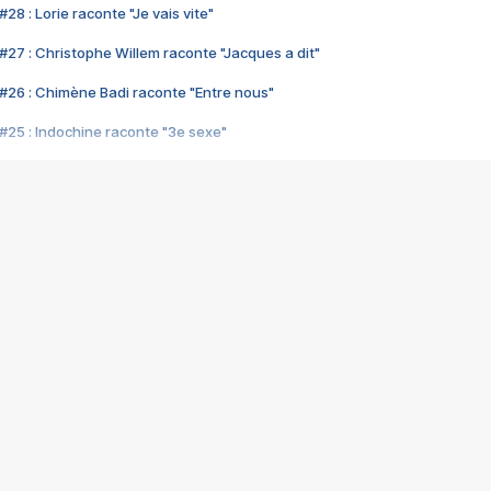
28 : Lorie raconte "Je vais vite"
#27 : Christophe Willem raconte "Jacques a dit"
#26 : Chimène Badi raconte "Entre nous"
#25 : Indochine raconte "3e sexe"
#24 : Zaho raconte "C'est chelou"
#23 : Patrick Bruel raconte "Au café des délices"
#22 : Kyo raconte "Le chemin"
#21 : Nolwenn Leroy raconte "Cassé"
#20 : Patrick Hernandez raconte "Born to be alive"
#19 : Lorie raconte "Près de moi"
#18 : Michael Jones raconte "A nos actes manqués" (avec Jean-Jacque
#17 : Khaled raconte "Aïcha"
#16 : Corneille raconte "Parce qu'on vient de loin"