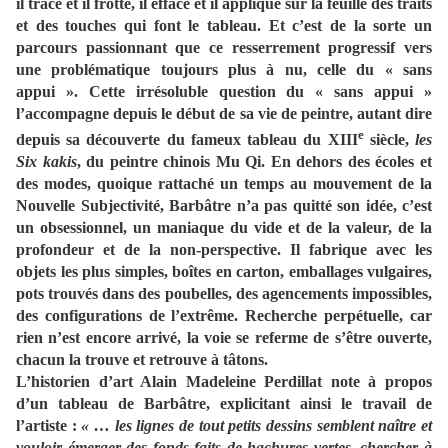
il trace et il frotte, il efface et il applique sur la feuille des traits
et des touches qui font le tableau. Et c’est de la sorte un
parcours passionnant que ce resserrement progressif vers
une problématique toujours plus à nu, celle du « sans
appui ». Cette irrésoluble question du « sans appui »
l’accompagne depuis le début de sa vie de peintre, autant dire
e
depuis sa découverte du fameux tableau du XIII
siècle,
l
es
Six kakis
, du peintre chinois Mu Qi. En dehors des écoles et
des modes, quoique rattaché un temps au mouvement de la
Nouvelle Subjectivité, Barbâtre n’a pas quitté son idée, c’est
un obsessionnel, un maniaque du vide et de la valeur, de la
profondeur et de la non-perspective. Il fabrique avec les
objets les plus simples, boîtes en carton, emballages vulgaires,
pots trouvés dans des poubelles, des agencements impossibles,
des configurations de l’extrême. Recherche perpétuelle, car
rien n’est encore arrivé, la voie se referme de s’être ouverte,
chacun la trouve et retrouve à tâtons.
L’historien d’art Alain Madeleine Perdillat note à propos
d’un tableau de Barbâtre, explicitant ainsi le travail de
l’artiste :
«
… les lignes de tout petits dessins semblent naître et
vouloir émerger des fonds faits de hachures vertes, chercher à