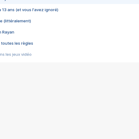
 a 13 ans (et vous l'avez ignoré)
e (littéralement)
im Rayan
 toutes les règles
s les jeux vidéo
us choquant de Rockstar ? - Le scandale BULLY
e plus moche de Steam
du RÊVE tourne au CAUCHEMAR
pendant 8 heures
it… à tort
umiliés par un jeu vidéo
ire - Final Fantasy 8