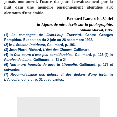
jamais monument, l'usure du jour, l'envahissement par la
nuit dans une mémoire passionnément identifiée aux
alentours d'une étable.
Bernard Lamarche-Vadel
in
Lignes de mire
,
écrits sur la photographie
,
éditions Marval, 1995.
(1)
La campagne de Jean-Loup Trassard.
Centre Georges
Pompidou. Exposition du 2 juin au 28 septembre 1992.
(2) in
L'érosion intérieure
, Gallimard, p. 196.
(3) Jean-Pierre Richard,
L'état des Choses
, Gallimard.
(4) in
Des cours d'eau peu considérables
, Gallimard, p. 126.(5) in
Paroles de Laine
, Gallimard, p. 11 à 24.
(6)
Nos murs hourdés de terre
in
L'Ancolie
, Gallimard, p. 173 et
suivantes.
(7)
Reconnaissance des dehors et des dedans d'une forêt
, in
L'Ancolie
, op. cit., p. 31 et suivantes.