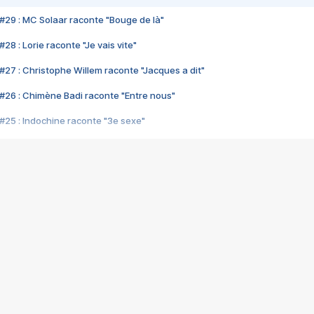
#29 : MC Solaar raconte "Bouge de là"
28 : Lorie raconte "Je vais vite"
#27 : Christophe Willem raconte "Jacques a dit"
#26 : Chimène Badi raconte "Entre nous"
#25 : Indochine raconte "3e sexe"
#24 : Zaho raconte "C'est chelou"
#23 : Patrick Bruel raconte "Au café des délices"
#22 : Kyo raconte "Le chemin"
#21 : Nolwenn Leroy raconte "Cassé"
#20 : Patrick Hernandez raconte "Born to be alive"
#19 : Lorie raconte "Près de moi"
#18 : Michael Jones raconte "A nos actes manqués" (avec Jean-Jacque