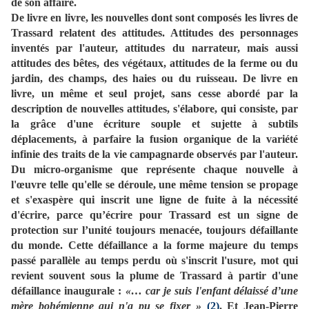
de son affaire.
De livre en livre, les nouvelles dont sont composés les livres de
Trassard relatent des attitudes. Attitudes des personnages
inventés par l'auteur, attitudes du narrateur, mais aussi
attitudes des bêtes, des végétaux, attitudes de la ferme ou du
jardin, des champs, des haies ou du ruisseau. De livre en
livre, un même et seul projet, sans cesse abordé par la
description de nouvelles attitudes, s'élabore, qui consiste, par
la grâce d'une écriture souple et sujette à subtils
déplacements, à parfaire la fusion organique de la variété
infinie des traits de la vie campagnarde observés par l'auteur.
Du micro-organisme que représente chaque nouvelle à
l'œuvre telle qu'elle se déroule, une même tension se propage
et s'exaspère qui inscrit une ligne de fuite à la nécessité
d'écrire, parce qu’écrire pour Trassard est un signe de
protection sur l’unité toujours menacée, toujours défaillante
du monde. Cette défaillance a la forme majeure du temps
passé parallèle au temps perdu où s'inscrit l'usure, mot qui
revient souvent sous la plume de Trassard à partir d'une
défaillance inaugurale :
«… car je suis l'enfant délaissé d’une
mère bohémienne qui n'a pu se fixer »
(2)
. Et Jean-Pierre