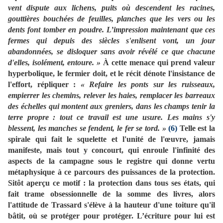
vent dispute aux lichens, puits où descendent les racines,
gouttières bouchées de feuilles, planches que les vers ou les
dents font tomber en poudre. L’impression maintenant que ces
fermes qui depuis des siècles s'enlisent vont, un jour
abandonnées, se disloquer sans avoir révélé ce que chacune
d'elles, isolément, entoure. »
À cette menace qui prend valeur
hyperbolique, le fermier doit, et le récit dénote l'insistance de
l'effort, répliquer :
« Refaire les ponts sur les ruisseaux,
empierrer les chemins, relever les haies, remplacer les barreaux
des échelles qui montent aux greniers, dans les champs tenir la
terre propre : tout ce travail est une usure. Les mains s'y
blessent, les manches se fendent, le fer se tord. »
(6)
Telle est la
spirale qui fait le squelette et l'unité de l'œuvre, jamais
manifeste, mais tout y concourt, qui enroule l'infinité des
aspects de la campagne sous le registre qui donne vertu
métaphysique à ce parcours des puissances de la protection.
Sitôt aperçu ce motif : la protection dans tous ses états, qui
fait trame obsessionnelle de la somme des livres, alors
l'attitude de Trassard s'élève à la hauteur d'une toiture qu'il
bâtit, où se protéger pour protéger. L’écriture pour lui est