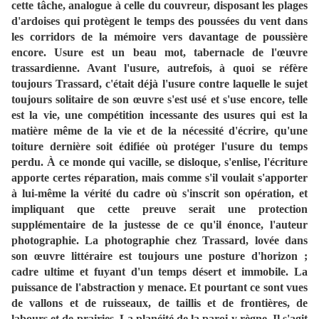
cette tâche, analogue à celle du couvreur, disposant les plages
d'ardoises qui protègent le temps des poussées du vent dans
les corridors de la mémoire vers davantage de poussière
encore. Usure est un beau mot, tabernacle de l'œuvre
trassardienne. Avant l'usure, autrefois, à quoi se réfère
toujours Trassard, c'était déjà l'usure contre laquelle le sujet
toujours solitaire de son œuvre s'est usé et s'use encore, telle
est la vie, une compétition incessante des usures qui est la
matière même de la vie et de la nécessité d'écrire, qu'une
toiture dernière soit édifiée où protéger l'usure du temps
perdu. À ce monde qui vacille, se disloque, s'enlise, l'écriture
apporte certes réparation, mais comme s'il voulait s'apporter
à lui-même la vérité du cadre où s'inscrit son opération, et
impliquant que cette preuve serait une protection
supplémentaire de la justesse de ce qu'il énonce, l'auteur
photographie. La photographie chez Trassard, lovée dans
son œuvre littéraire est toujours une posture d'horizon ;
cadre ultime et fuyant d'un temps désert et immobile. La
puissance de l'abstraction y menace. Et pourtant ce sont vues
de vallons et de ruisseaux, de taillis et de frontières, de
labours et de prairies. La planéité de la paroi y règne. Il s'agit