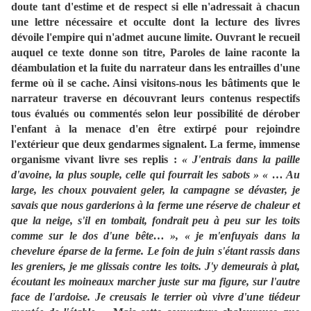
doute tant d'estime et de respect si elle n'adressait à chacun
une lettre nécessaire et occulte dont la lecture des livres
dévoile l'empire qui n'admet aucune limite. Ouvrant le recueil
auquel ce texte donne son titre, Paroles de laine raconte la
déambulation et la fuite du narrateur dans les entrailles d'une
ferme où il se cache. Ainsi visitons-nous les bâtiments que le
narrateur traverse en découvrant leurs contenus respectifs
tous évalués ou commentés selon leur possibilité de dérober
l'enfant à la menace d'en être extirpé pour rejoindre
l'extérieur que deux gendarmes signalent. La ferme, immense
organisme vivant livre ses replis :
« J'entrais dans la paille
d'avoine, la plus souple, celle qui fourrait les sabots » « … Au
large, les choux pouvaient geler, la campagne se dévaster, je
savais que nous garderions à la ferme une réserve de chaleur et
que la neige, s'il en tombait, fondrait peu à peu sur les toits
comme sur le dos d'une bête… », « je m'enfuyais dans la
chevelure éparse de la ferme. Le foin de juin s'étant rassis dans
les greniers, je me glissais contre les toits. J'y demeurais à plat,
écoutant les moineaux marcher juste sur ma figure, sur l'autre
face de l'ardoise. Je creusais le terrier où vivre d'une tiédeur