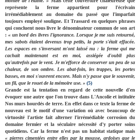
montée de l'étable. »
Mais cette couverture chaleureuse que
représente la ferme appartient pour l'écrivain
irrémédiablement au domaine du passé que l'imparfait
toujours employé souligne. Et Trassard en quelques phrases
qui concluent nous livre le dénominateur commun de son art
:
« un bord des livres l'ignorance. Lorsque je me suis retourné,
mes sabots étaient devenus trop petits, la porte s'était effacée.
Les espaces en s'inversant m'ont laissé nu : la ferme qui me
cachait maintenant est en moi, assiégée d'oubli plus
qu'autrefois par le vent. Je m'efforce de conserver un peu de sa
chaleur, de son ombre. Les abat-foin, les trappes, les portes
basses, en moi s'ouvrent encore. Mais n'y passe que le souvenir,
un fil, que le rouet de la mémoire use. »
(5)
Grande est la tentation en regard de cette nouvelle d'en
évoquer une autre que l'on trouve dans L'Ancolie et intitulée
Nos murs hourdés de terre. En effet dans ce texte la ferme de
nouveau est le motif d'une variation où avec beaucoup de
virtuosité l'artiste fait alterner l'irrémédiable corrosion du
domaine fermier et la séculaire nécessité d'y porter soins
quotidiens. Car la ferme n'est pas un habitat statique mais
« pierres cimentées entre elles par la mousse, ardoises que le