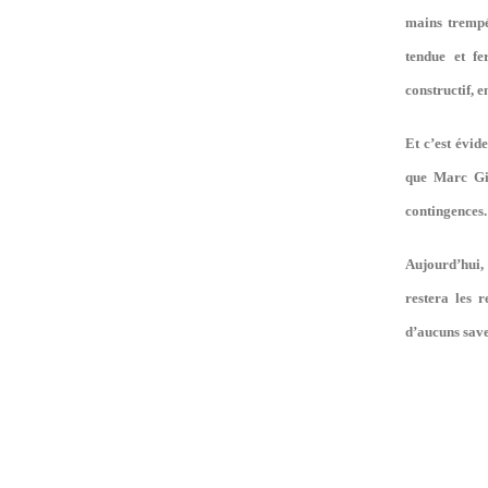
mains trempé
tendue et fe
constructif, 
Et c’est évid
que Marc Gir
contingences.
Aujourd’hui, 
restera les 
d’aucuns saven