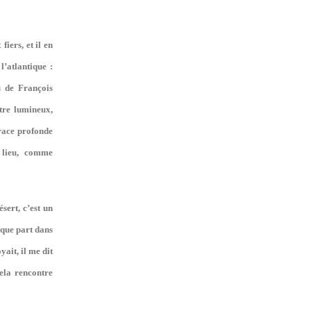
iers, et il en
l’atlantique :
u de François
tre lumineux,
trace profonde
 lieu, comme
sert, c’est un
lque part dans
yait, il me dit
ela rencontre