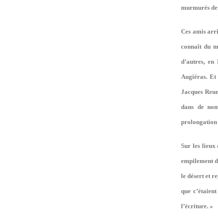
murmurés de 
Ces amis arri
connaît du mo
d’autres, en
Augiéras. Et
Jacques Reume
dans de nom
prolongation 
Sur les lieux
empilement de
le désert et r
que c’étaien
l’écriture. »