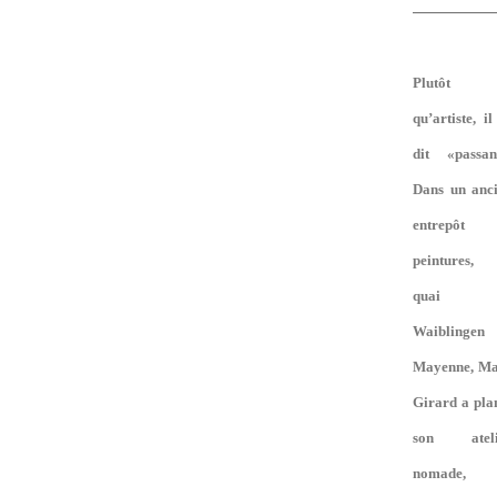
Plutôt
qu’artiste, il
dit «passan
Dans un anc
entrepôt 
peintures,
quai 
Waiblingen
Mayenne, M
Girard a pla
son ateli
nomade,