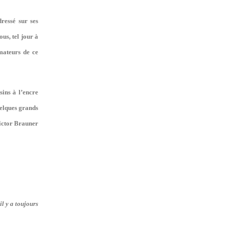
dressé sur ses
us, tel jour à
amateurs de ce
ins à l’encre
uelques grands
Victor Brauner
l y a toujours