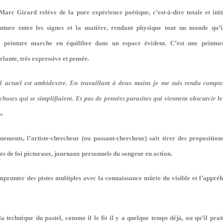
arc Girard relève de la pure expérience poétique, c’est-à-dire totale et ini
nture entre les signes et la matière, rendant physique tout un monde qu’
Sa peinture marche en équilibre dans un espace évident. C’est une peintu
rlante, très expressive et pensée.
l actuel est ambidextre. En travaillant à deux mains je me suis rendu compte 
hoses qui se simplifiaient. Et pas de pensées parasites qui viennent obscurcir le t
…»
ements, l’artiste-chercheur (ou passant-chercheur) sait tirer des proposition
tes de foi picturaux, journaux personnels du songeur en action.
mprunter des pistes multiples avec la connaissance mûrie du visible et l’appré
la technique du pastel, comme il le fit il y a quelque temps déjà, ou qu’il pra