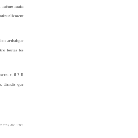
 la même main
ntinuellement
ien artistique
re toutes les
ra- t- il ? Il
é. Tandis que
te
n°23, déc. 1999.