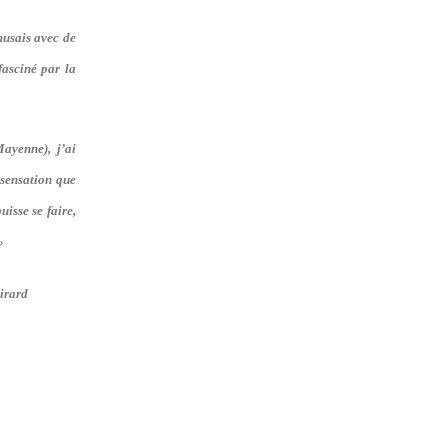
musais avec de
fasciné par la
ayenne), j’ai
 sensation que
uisse se faire,
»