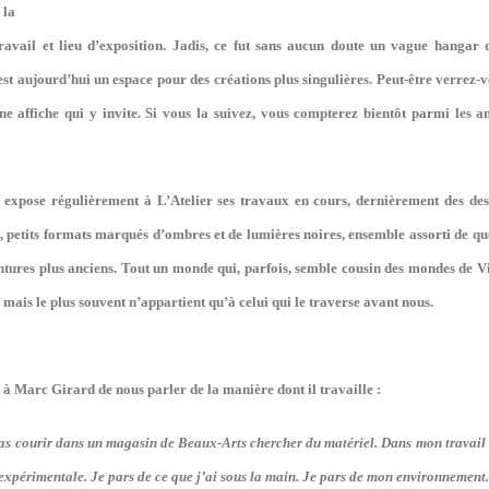
 la
travail et lieu d’exposition. Jadis, ce fut sans aucun doute un vague hangar 
est aujourd’hui un espace pour des créations plus singulières. Peut-être verrez-vo
une affiche qui y invite. Si vous la suivez, vous compterez bientôt parmi les 
expose régulièrement à L’Atelier ses travaux en cours, dernièrement des dess
 petits formats marqués d’ombres et de lumières noires, ensemble assorti de q
intures plus anciens. Tout un monde qui, parfois, semble cousin des mondes de 
 mais le plus souvent n’appartient qu’à celui qui le traverse avant nous.
à Marc Girard de nous parler de la manière dont il travaille :
pas courir dans un magasin de Beaux-Arts chercher du matériel. Dans mon travail i
expérimentale. Je pars de ce que j’ai sous la main. Je pars de mon environnement.