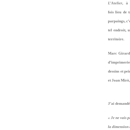
L’Atelier
, à
fois lieu de 
parpaings, c’
tel endroit, 
territoire.
Marc Girard 
d’imprimerie,
dessins et pe
et Joan Mirò,
J’ai demandé 
« Je ne vais 
la dimension 