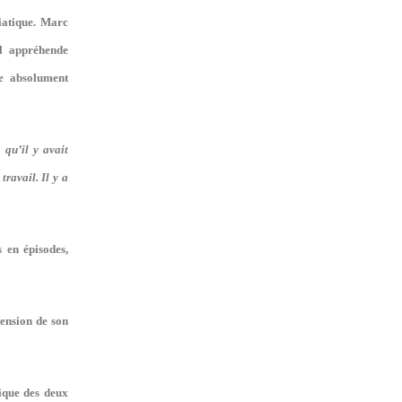
tiatique. Marc
il appréhende
re absolument
qu’il y avait
ravail. Il y a
s en épisodes,
hension de son
tique des deux