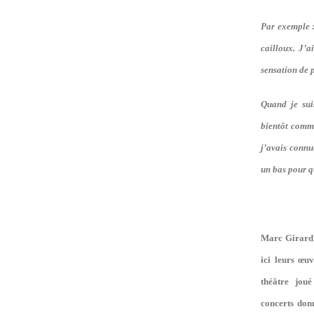
Par exemple :
cailloux. J’a
sensation de p
Quand je sui
bientôt comme
j’avais connue
un bas pour q
Marc Girard 
ici leurs œu
théâtre joué
concerts donn