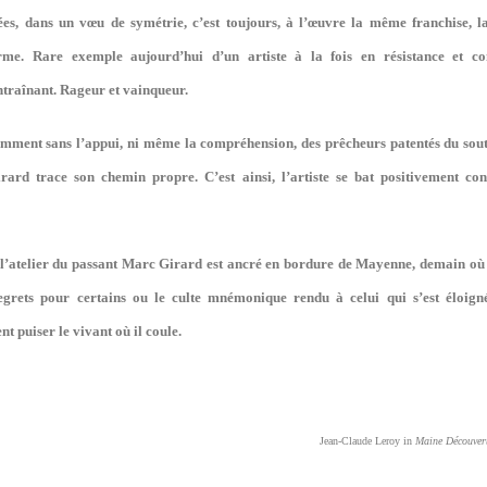
es, dans un vœu de symétrie, c’est toujours, à l’œuvre la même franchise,
rme. Rare exemple aujourd’hui d’un artiste à la fois en résistance et co
entraînant. Rageur et vainqueur.
emment sans l’appui, ni même la compréhension, des prêcheurs patentés du sout
ard trace son chemin propre. C’est ainsi, l’artiste se bat positivement cont
l’atelier du passant Marc Girard est ancré en bordure de Mayenne, demain où se
regrets pour certains ou le culte mnémonique rendu à celui qui s’est éloign
t puiser le vivant où il coule.
Jean-Claude Leroy in
Maine Découver