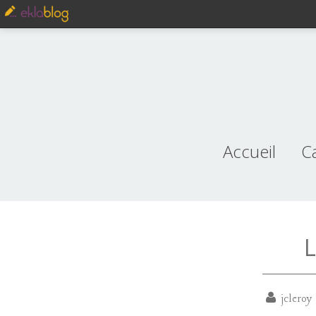
Accueil
C
je
L
jcleroy