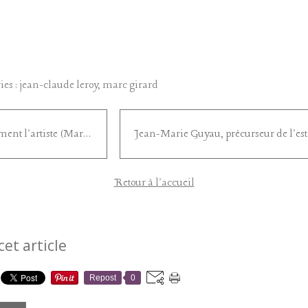
ies :
jean-claude leroy
,
marc girard
Comment l'artiste (Marc Girard)
Retour à l'accueil
cet article
Repost
0