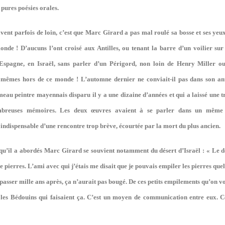
pures poésies orales.
vent parfois de loin, c’est que Marc Girard a pas mal roulé sa bosse et ses yeux f
nde ! D’aucuns l’ont croisé aux Antilles, ou tenant la barre d’un voilier sur 
 Espagne, en Israël, sans parler d’un Périgord, non loin de Henry Miller o
 mêmes hors de ce monde ! L’automne dernier ne conviait-il pas dans son an
au peintre mayennais disparu il y a une dizaine d’années et qui a laissé une 
breuses mémoires. Les deux œuvres avaient à se parler dans un même
indispensable d’une rencontre trop brève, écourtée par la mort du plus ancien.
 qu’il a abordés Marc Girard se souvient notamment du désert d’Israël : « Le dé
 pierres. L’ami avec qui j’étais me disait que je pouvais empiler les pierres que
epasser mille ans après, ça n’aurait pas bougé. De ces petits empilements qu’on vo
t les Bédouins qui faisaient ça. C’est un moyen de communication entre eux. C