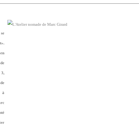
 se
t».
ien
de
 3,
de
 à
arc
nté
er