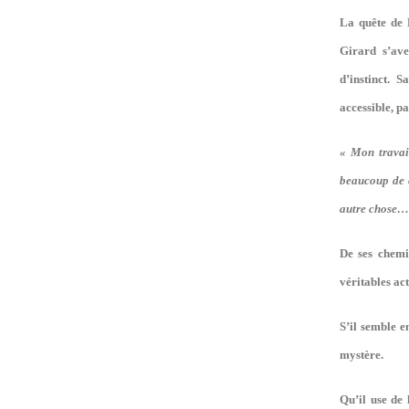
La quête de M
Girard s’ave
d’instinct. 
accessible, pa
« Mon travai
beaucoup de c
autre chose
De ses chemin
véritables ac
S’il semble e
mystère.
Qu’il use de 