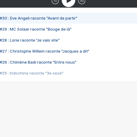
#30 : Eve Angeli raconte "Avant de partir"
#29 : MC Solaar raconte "Bouge de là"
28 : Lorie raconte "Je vais vite"
#27 : Christophe Willem raconte "Jacques a dit"
#26 : Chimène Badi raconte "Entre nous"
#25 : Indochine raconte "3e sexe"
#24 : Zaho raconte "C'est chelou"
#23 : Patrick Bruel raconte "Au café des délices"
#22 : Kyo raconte "Le chemin"
#21 : Nolwenn Leroy raconte "Cassé"
#20 : Patrick Hernandez raconte "Born to be alive"