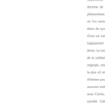
doctrine de 
phénomènes s
où l’on sent
élans de sym
d’une vie sa
logiquement 
âmes. Le sec
de la solida
originale, un
le plus vif e
Athénien pou
aversion inst
avec Comte, 
société. Ce