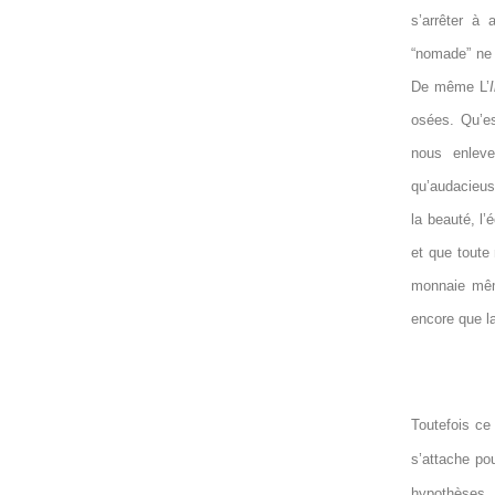
s’arrêter à 
“nomade” ne c
De même L’
I
osées. Qu’es
nous enleve
qu’audacieus
la beauté, l’
et que toute
monnaie mêm
encore que la
Toutefois ce
s’attache po
hypothèses