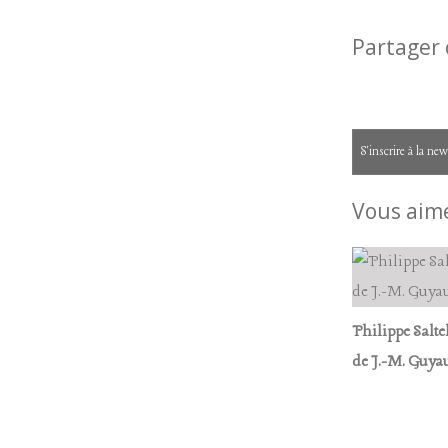
Partager 
S'inscrire à la new
Vous aime
Philippe Salte
de J.-M. Guya