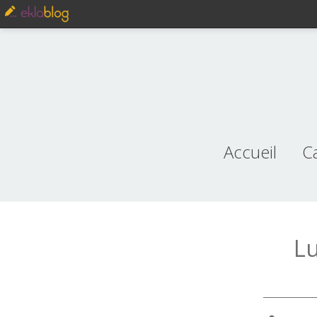
Accueil
C
je
Lu