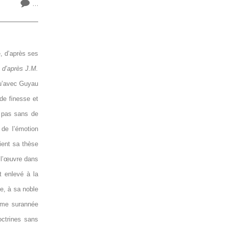
…
e, d’après ses
n d’après J.M.
qu’avec Guyau
 de finesse et
e pas sans de
 de l’émotion
ient sa thèse
r l’œuvre dans
t enlevé à la
te, à sa noble
omme surannée
octrines sans