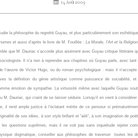
14 Août 2009
udie la philosophie du regretté Guyau, et plus particulièrement son esthétiqu
umes et aussi d’après le livre de M. Fouillée :
La Morale, l’Art et la Religio
emble que M. Dauriac s’accorde plus aisément avec Guyau critique littéraire 
sociologiste. Il n’a rien à reprendre aux chapitres où Guyau parle, avec tant
é de l’œuvre de Victor Hugo, ou du roman psychologique : mais il n’accept
ves la définition du génie artistique comme puissance de sociabilité, et
omme émotion de sympathie. La virtuosité même avec laquelle Guyau sout
u M. Dauriac, qui craint de se laisser séduire. Lorsqu’il en vient à considére
, il rend ample justice à l’éclatant mérite de ce penseur si prématurémen
riginalité de ses idées, à son style brillant et “ailé”, à son imagination de poè
 les questions suprêmes, mais il ne voit pas sans inquiétude rejeter c
ysique dogmatique, conseiller aux philosophes de traverser
toutes les d