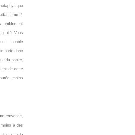
 métaphysique
lettantisme ?
 terriblement
agit-il ? Vous
ussi louable
 importe donc
que du papier,
lent de cette
surée; moins
une croyance,
u moins à des
 il croit à la