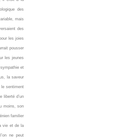
iologique des
ariable, mais
versaient des
our les joies
rrait pousser
ur les jeunes
 sympathie et
us, la saveur
c le sentiment
e liberté d’un
au moins, son
énien familier
 vie et de la
l’on ne peut