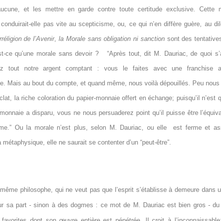
aucune, et les mettre en garde contre toute certitude exclusive. Cette
onduirait-elle pas vite au scepticisme, ou, ce qui n’en diffère guère, au di
rréligion de l’Avenir
,
la Morale sans obligation ni sanction
sont des tentatives
t-ce qu’une morale sans devoir ?
“Après tout, dit M. Dauriac, de quoi s’
z tout notre argent comptant : vous le faites avec une franchise a
e. Mais au bout du compte, et quand même, nous voilà dépouillés. Peu nous
éclat, la riche coloration du papier-monnaie offert en échange; puisqu’il n’est 
 monnaie a disparu, vous ne nous persuaderez point qu’il puisse être l’équiva
e.” Ou la morale n’est plus, selon M. Dauriac, ou elle
est ferme et as
 métaphysique, elle ne saurait se contenter d’un “peut-être”.
 même philosophe, qui ne veut pas que l’esprit s’établisse à demeure dans 
ur sa part - sinon à des dogmes : ce mot de M. Dauriac est bien gros - d
favorites dont son œuvre entière est pénétrée. Il croit à l’inconnaissable;