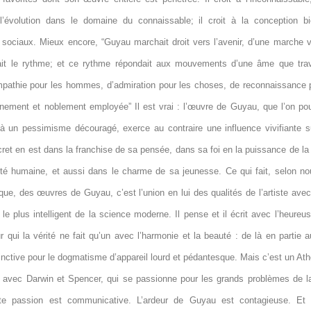
l’évolution dans le domaine du connaissable; il croit à la conception b
ociaux. Mieux encore, “Guyau marchait droit vers l’avenir, d’une marche v
ait le rythme; et ce rythme répondait aux mouvements d’une âme que tra
pathie pour les hommes, d’admiration pour les choses, de reconnaissance p
inement et noblement employée” Il est vrai : l’œuvre de Guyau, que l’on pou
à un pessimisme découragé, exerce au contraire une influence vivifiante s
ret en est dans la franchise de sa pensée, dans sa foi en la puissance de la
rité humaine, et aussi dans le charme de sa jeunesse. Ce qui fait, selon no
ique, des œuvres de Guyau, c’est l’union en lui des qualités de l’artiste ave
t le plus intelligent de la science moderne. Il pense et il écrit avec l’heureus
r qui la vérité ne fait qu’un avec l’harmonie et la beauté : de là en partie 
inctive pour le dogmatisme d’appareil lourd et pédantesque. Mais c’est un Ath
avec Darwin et Spencer, qui se passionne pour les grands problèmes de la
tte passion est communicative. L’ardeur de Guyau est contagieuse. Et 