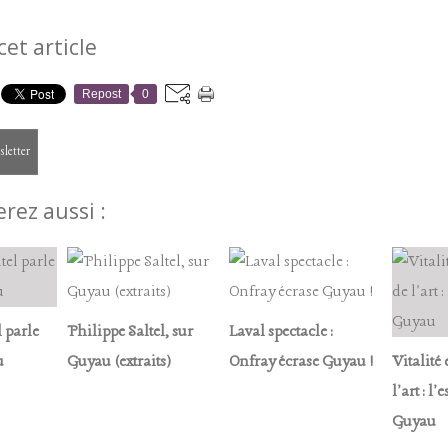
cet article
Repost
0
sletter
rez aussi :
l parle
Philippe Saltel, sur
Laval spectacle :
u
Guyau (extraits)
Onfray écrase Guyau !
Vitalité 
l'art : l
Guyau