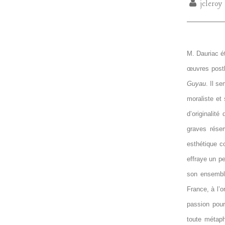
jcleroy
M. Dauriac ét
œuvres posth
Guyau
. Il s
moraliste et 
d’originalit
graves réser
esthétique c
effraye un pe
son ensemble
France, à l’o
passion pour
toute métaph