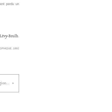
ent perdu un
 Lévy-Brulh
SOPHIQUE
, 1892
Émile Durkheim : Analyse de "L'Irréligion de l'avenir"