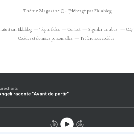
Thème Magazine © - Hébergé par
Eklablog
ratuit sur Eklablog
Top articles
Contact
Signaler un abus
C.G.
Cookies et données personnelles
Préférences cookies
Purecharts
ngeli raconte "Avant de partir"