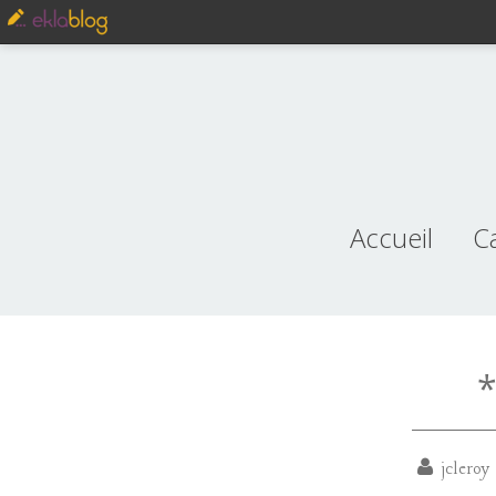
Accueil
C
je
*
jcleroy