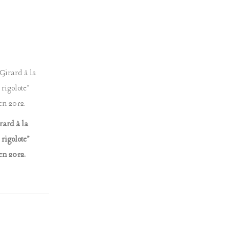
ard à la
rigolote"
en 2012.