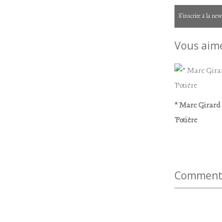
S'inscrire à la new
Vous aime
* Marc Girard 
Potière
Commenter