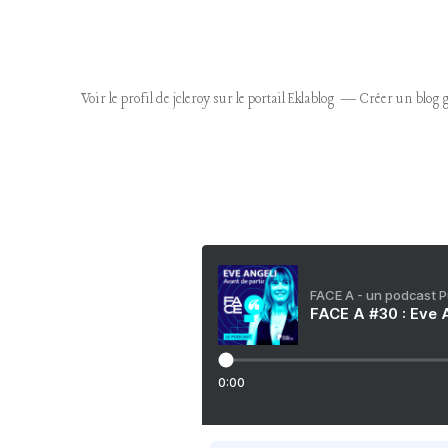
Voir le profil de
jcleroy
sur le portail Eklablog
Créer un blog g
FACE A - un podcast 
FACE A #30 : Eve A
0:00