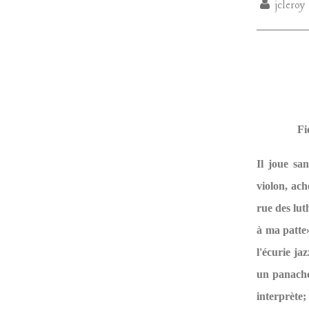
jcleroy
Fi
Il joue sa
violon, ach
rue des lut
à ma patte»
l'écurie j
un panaché
interprète;