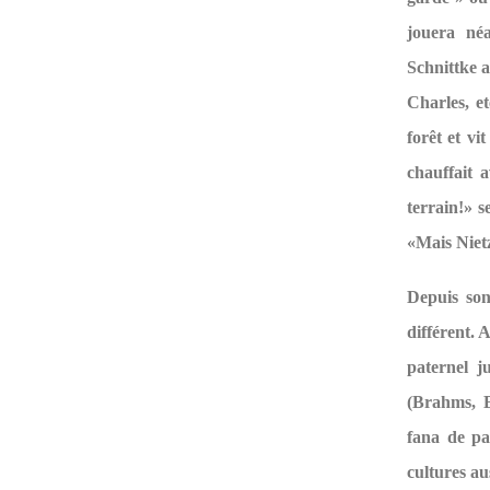
jouera né
Schnittke 
Charles, et
forêt et vi
chauffait a
terrain!» s
«Mais Niet
Depuis son
différent. 
paternel j
(Brahms, Be
fana de pa
cultures aus