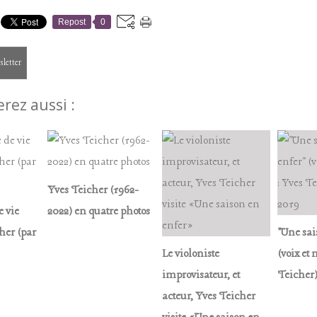
Repost
0
sletter
rez aussi :
Yves Teicher (1962-
 vie
2022) en quatre photos
her (par
"Une sai
Le violoniste
(voix et
improvisateur, et
Teicher)
acteur, Yves Teicher