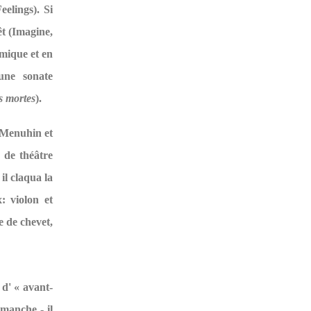
eelings). Si
êt (Imagine,
hmique et en
une sonate
s mortes
).
 Menuhin et
 de théâtre
il claqua la
: violon et
 de chevet,
 d' « avant-
a manche - il