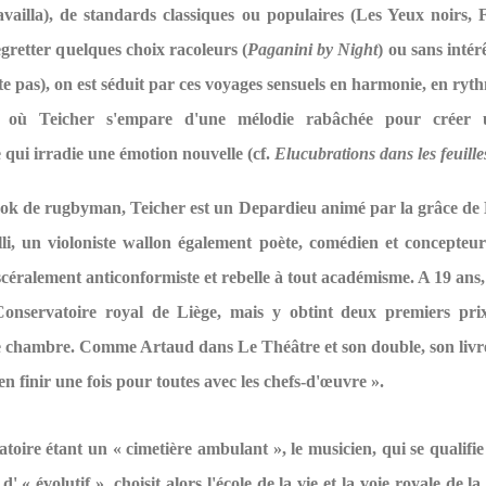
ravailla), de standards classiques ou populaires (Les Yeux noirs, F
egretter quelques choix racoleurs (
Paganini by Night
) ou sans intér
e pas), on est séduit par ces voyages sensuels en harmonie, en ryt
e où Teicher s'empare d'une mélodie rabâchée pour créer 
 qui irradie une émotion nouvelle (cf.
Elucubrations dans les feuille
ook de rugbyman, Teicher est un Depardieu animé par la grâce de
li, un violoniste wallon également poète, comédien et concepteur
scéralement anticonformiste et rebelle à tout académisme. A 19 ans, 
onservatoire royal de Liège, mais y obtint deux premiers prix
 chambre. Comme Artaud dans Le Théâtre et son double, son livre
 en finir une fois pour toutes avec les chefs-d'œuvre ».
toire étant un « cimetière ambulant », le musicien, qui se qualifie
' « évolutif », choisit alors l'école de la vie et la voie royale de l