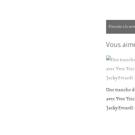
S'inscrire à la new
Vous aime
Une tranche de
avec Yves Teic
Jacky Evrard)