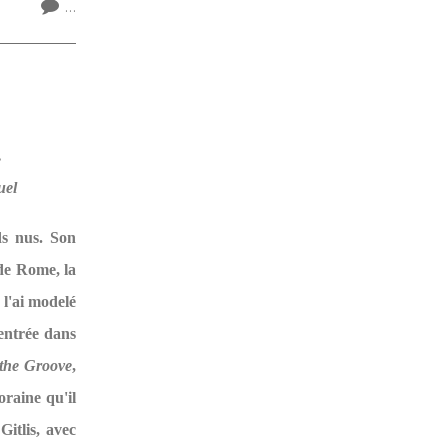
…
.
uel
ds nus. Son
 de Rome, la
 l'ai modelé
 entrée dans
 the Groove
,
raine qu'il
Gitlis, avec