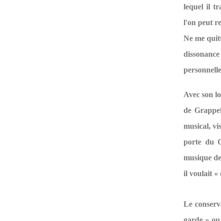
lequel il t
l'on peut r
Ne me quitt
dissonanc
personnelle
Avec son l
de Grappel
musical, vi
porte du C
musique de
il voulait «
Le conserva
garde » ou d