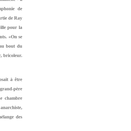
mphonie de
rtie de Ray
ille pour la
ants. «On se
t au bout du
, bricoleur.
sait à être
n grand-père
 de chambre
 anarchiste,
mélange des