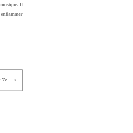
 musique. Il
us enflammer
"Une saison en enfer" (voix et musique : Yves Teicher) - juin 2019