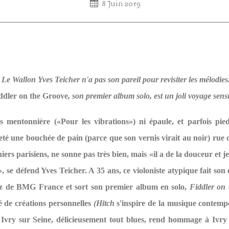
8 Juin 2019
Le Wallon Yves Teicher n'a pas son pareil pour revisiter les mélodies
ddler on the Groove
, son premier album solo, est un joli voyage sens
ns mentonnière («Pour les vibrations») ni épaule, et parfois pie
eté une bouchée de pain (parce que son vernis virait au noir) rue
hiers parisiens, ne sonne pas très bien, mais «il a de la douceur et je
, se défend Yves Teicher. A 35 ans, ce violoniste atypique fait son
azz de BMG France et sort son premier album en solo,
Fiddler on
 de créations personnelles
(Hitch
s'inspire de la musique contempo
 Ivry sur Seine, délicieusement tout blues, rend hommage à Ivry 