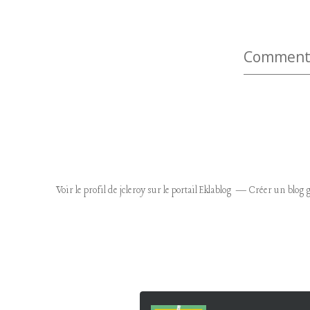
Commenter
Voir le profil de
jcleroy
sur le portail Eklablog
Créer un blog g