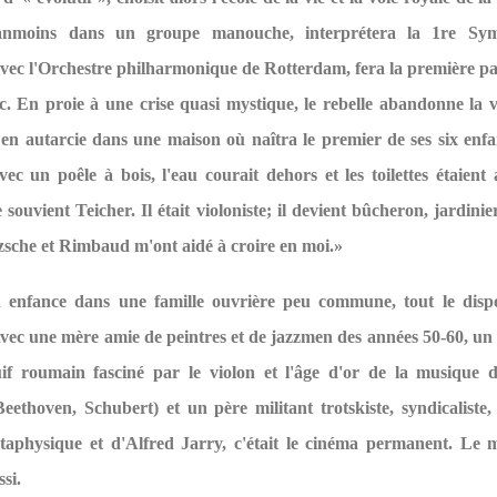
anmoins dans un groupe manouche, interprétera la 1re Sy
avec l'Orchestre philharmonique de Rotterdam, fera la première pa
c. En proie à une crise quasi mystique, le rebelle abandonne la v
t en autarcie dans une maison où naîtra le premier de ses six enf
vec un poêle à bois, l'eau courait dehors et les toilettes étaien
e souvient Teicher. Il était violoniste; il devient bûcheron, jardinier
zsche et Rimbaud m'ont aidé à croire en moi.»
 enfance dans une famille ouvrière peu commune, tout le dispo
Avec une mère amie de peintres et de jazzmen des années 50-60, u
uif roumain fasciné par le violon et l'âge d'or de la musique
ethoven, Schubert) et un père militant trotskiste, syndicaliste,
taphysique et d'Alfred Jarry, c'était le cinéma permanent. Le 
si.