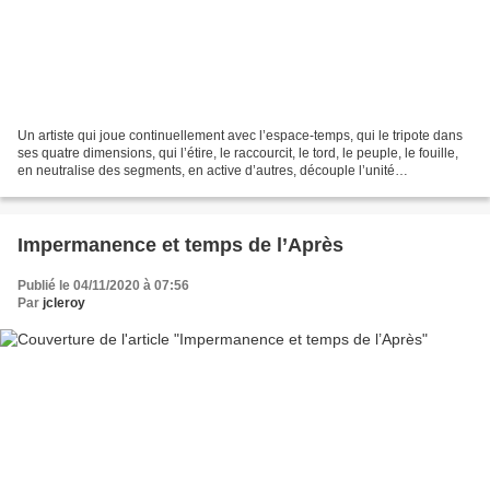
Un artiste qui joue continuellement avec l’espace-temps, qui le tripote dans
ses quatre dimensions, qui l’étire, le raccourcit, le tord, le peuple, le fouille,
en neutralise des segments, en active d’autres, découple l’unité
einsteinienne, la scinde,...
Impermanence et temps de l’Après
Publié le 04/11/2020 à 07:56
Par
jcleroy