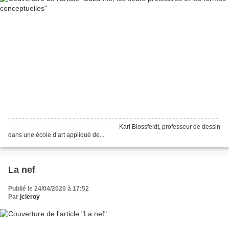
- - - - - - - - - - - - - - - - - - - - - - - - - - - - - - - - - - - - - - - - - - - - - - - - - - - - - - - - - - -
- - - - - - - - - - - - - - - - - - - - - - - - - - - - - - - Karl Blossfeldt, professeur de dessin
dans une école d’art appliqué de...
La nef
Publié le 24/04/2020 à 17:52
Par
jcleroy