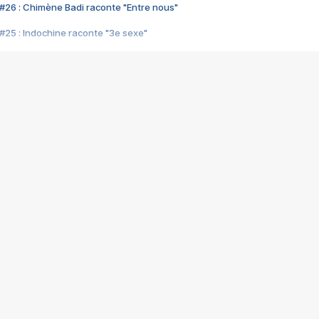
#26 : Chimène Badi raconte "Entre nous"
#25 : Indochine raconte "3e sexe"
#24 : Zaho raconte "C'est chelou"
#23 : Patrick Bruel raconte "Au café des délices"
#22 : Kyo raconte "Le chemin"
#21 : Nolwenn Leroy raconte "Cassé"
#20 : Patrick Hernandez raconte "Born to be alive"
#19 : Lorie raconte "Près de moi"
#18 : Michael Jones raconte "A nos actes manqués" (avec Jean-Jacque
#17 : Khaled raconte "Aïcha"
#16 : Corneille raconte "Parce qu'on vient de loin"
#15 : Indochine raconte "L'aventurier"
14 : Lorie raconte "Sur un air latino"