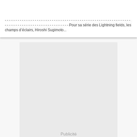
- - - - - - - - - - - - - - - - - - - - - - - - - - - - - - - - - - - - - - - - - - - - - - - - - - - - - - - - - - -
- - - - - - - - - - - - - - - - - - - - - - - - - - - - - - Pour sa série des Lightning fields, les
champs d’éclairs, Hiroshi Sugimoto...
Publicité