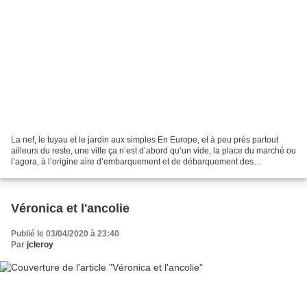
La nef, le tuyau et le jardin aux simples En Europe, et à peu près partout
ailleurs du reste, une ville ça n’est d’abord qu’un vide, la place du marché ou
l’agora, à l’origine aire d’embarquement et de débarquement des
marchandises, quand un fleuve ou...
Véronica et l'ancolie
Publié le 03/04/2020 à 23:40
Par
jcleroy