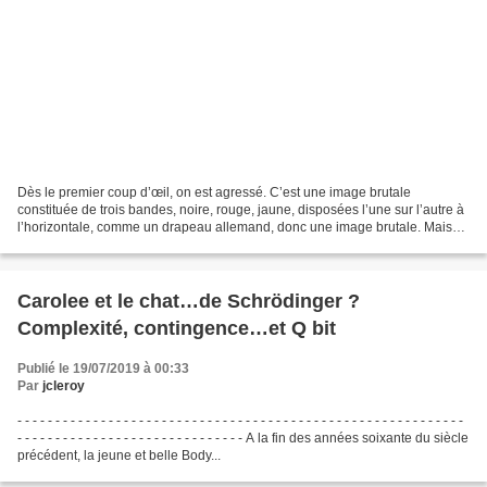
Dès le premier coup d’œil, on est agressé. C’est une image brutale
constituée de trois bandes, noire, rouge, jaune, disposées l’une sur l’autre à
l’horizontale, comme un drapeau allemand, donc une image brutale. Mais
au premier coup d’œil on ne comprend...
Carolee et le chat…de Schrödinger ?
Complexité, contingence…et Q bit
Publié le 19/07/2019 à 00:33
Par
jcleroy
- - - - - - - - - - - - - - - - - - - - - - - - - - - - - - - - - - - - - - - - - - - - - - - - - - - - - - - - - - -
- - - - - - - - - - - - - - - - - - - - - - - - - - - - - - A la fin des années soixante du siècle
précédent, la jeune et belle Body...