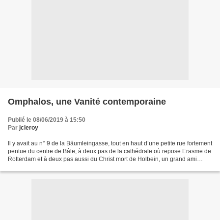
Omphalos, une Vanité contemporaine
Publié le 08/06/2019 à 15:50
Par
jcleroy
Il y avait au n° 9 de la Bäumleingasse, tout en haut d’une petite rue fortement
pentue du centre de Bâle, à deux pas de la cathédrale où repose Erasme de
Rotterdam et à deux pas aussi du Christ mort de Holbein, un grand ami
d’Érasme, un lieu de culte...