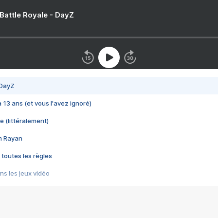
 Battle Royale - DayZ
 DayZ
 a 13 ans (et vous l'avez ignoré)
e (littéralement)
im Rayan
 toutes les règles
s les jeux vidéo
us choquant de Rockstar ? - Le scandale BULLY
e plus moche de Steam