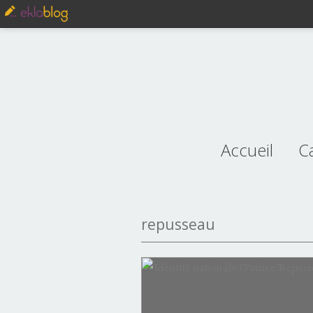
Accueil
C
je
repusseau