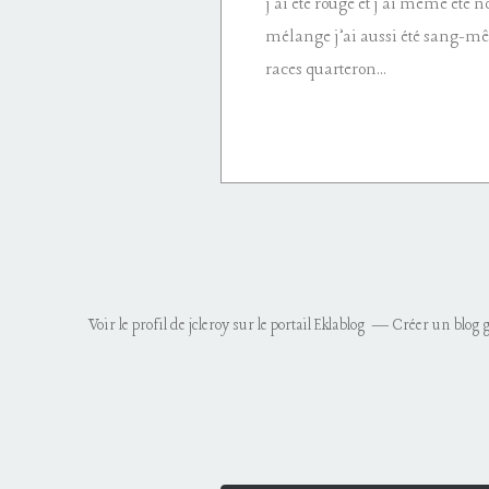
j’ai été rouge et j’ai même été 
mélange j’ai aussi été sang-mêl
races quarteron...
Voir le profil de
jcleroy
sur le portail Eklablog
Créer un blog g