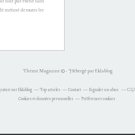
noir noir pur ébène sans
é métissé de toutes les
Thème Magazine © - Hébergé par
Eklablog
ratuit sur Eklablog
Top articles
Contact
Signaler un abus
C.G.
Cookies et données personnelles
Préférences cookies