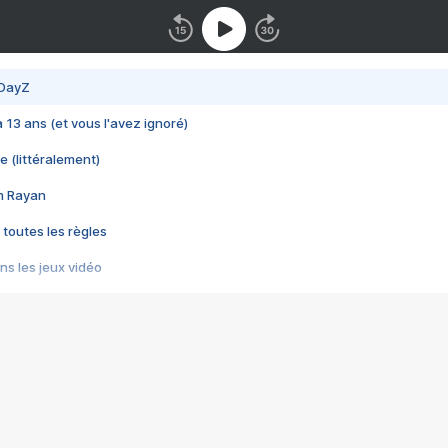
 DayZ
 a 13 ans (et vous l'avez ignoré)
e (littéralement)
im Rayan
 toutes les règles
s les jeux vidéo
us choquant de Rockstar ? - Le scandale BULLY
e plus moche de Steam
du RÊVE tourne au CAUCHEMAR
pendant 8 heures
it… à tort