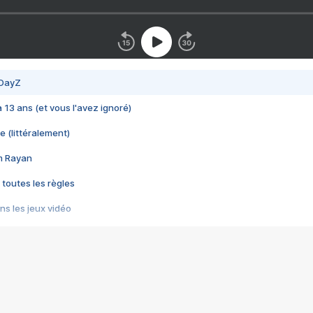
 DayZ
 a 13 ans (et vous l'avez ignoré)
e (littéralement)
im Rayan
 toutes les règles
s les jeux vidéo
us choquant de Rockstar ? - Le scandale BULLY
e plus moche de Steam
du RÊVE tourne au CAUCHEMAR
pendant 8 heures