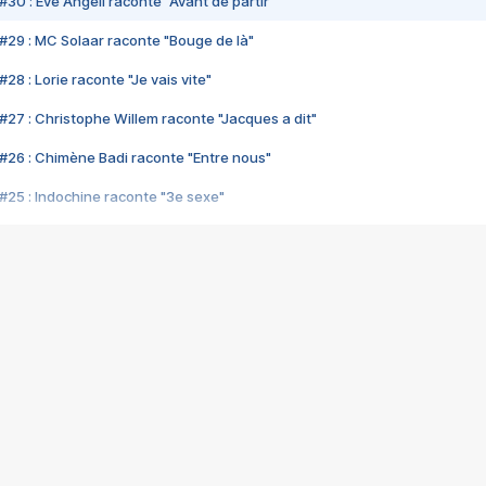
#30 : Eve Angeli raconte "Avant de partir"
#29 : MC Solaar raconte "Bouge de là"
28 : Lorie raconte "Je vais vite"
#27 : Christophe Willem raconte "Jacques a dit"
#26 : Chimène Badi raconte "Entre nous"
#25 : Indochine raconte "3e sexe"
#24 : Zaho raconte "C'est chelou"
#23 : Patrick Bruel raconte "Au café des délices"
#22 : Kyo raconte "Le chemin"
#21 : Nolwenn Leroy raconte "Cassé"
#20 : Patrick Hernandez raconte "Born to be alive"
#19 : Lorie raconte "Près de moi"
#18 : Michael Jones raconte "A nos actes manqués" (avec Jean-Jacque