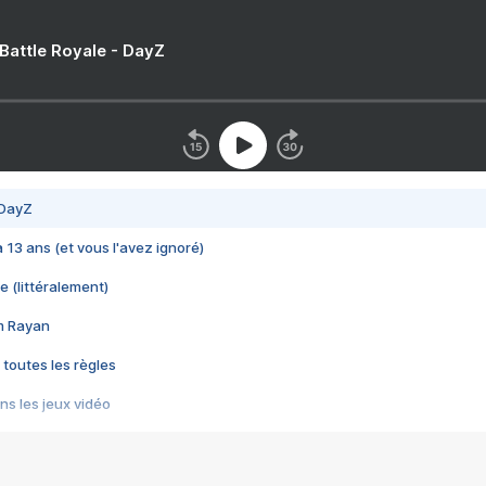
 Battle Royale - DayZ
 DayZ
 a 13 ans (et vous l'avez ignoré)
e (littéralement)
im Rayan
 toutes les règles
s les jeux vidéo
us choquant de Rockstar ? - Le scandale BULLY
e plus moche de Steam