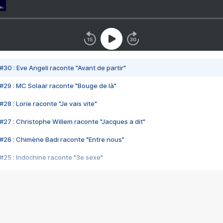
#30 : Eve Angeli raconte "Avant de partir"
#29 : MC Solaar raconte "Bouge de là"
28 : Lorie raconte "Je vais vite"
#27 : Christophe Willem raconte "Jacques a dit"
#26 : Chimène Badi raconte "Entre nous"
#25 : Indochine raconte "3e sexe"
#24 : Zaho raconte "C'est chelou"
#23 : Patrick Bruel raconte "Au café des délices"
#22 : Kyo raconte "Le chemin"