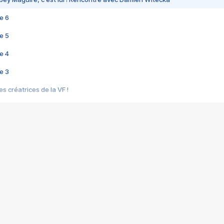
e 6
e 5
e 4
e 3
s créatrices de la VF !
e 2
e 1
e Mektoub My Love arrive enfin ! Rencontre avec Shaïn Boumedine et Sal
i : après Toni en famille
elle réalise le bouleversant Dites lui que je l'aime
ais ! Rencontre autour de Vie privée de Rebecca Zlotowski
 de Marguerite, Grave... Rencontre avec Ella Rumpf