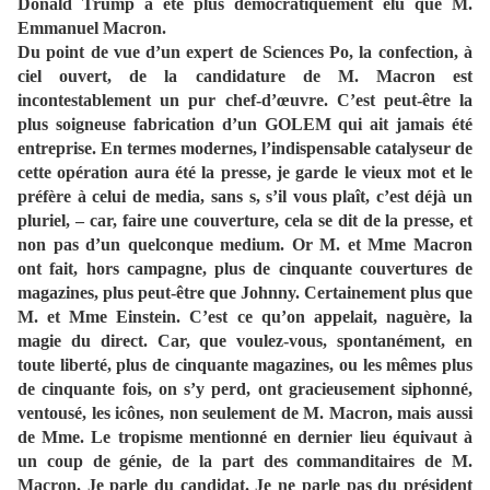
Donald Trump a été plus démocratiquement élu que M.
Emmanuel Macron.
Du point de vue d’un expert de Sciences Po, la confection, à
ciel ouvert, de la candidature de M. Macron est
incontestablement un pur chef-d’œuvre. C’est peut-être la
plus soigneuse fabrication d’un GOLEM qui ait jamais été
entreprise. En termes modernes, l’indispensable catalyseur de
cette opération aura été la presse, je garde le vieux mot et le
préfère à celui de media, sans s, s’il vous plaît, c’est déjà un
pluriel, – car, faire une couverture, cela se dit de la presse, et
non pas d’un quelconque medium. Or M. et Mme Macron
ont fait, hors campagne, plus de cinquante couvertures de
magazines, plus peut-être que Johnny. Certainement plus que
M. et Mme Einstein. C’est ce qu’on appelait, naguère, la
magie du direct. Car, que voulez-vous, spontanément, en
toute liberté, plus de cinquante magazines, ou les mêmes plus
de cinquante fois, on s’y perd, ont gracieusement siphonné,
ventousé, les icônes, non seulement de M. Macron, mais aussi
de Mme. Le tropisme mentionné en dernier lieu équivaut à
un coup de génie, de la part des commanditaires de M.
Macron. Je parle du candidat. Je ne parle pas du président