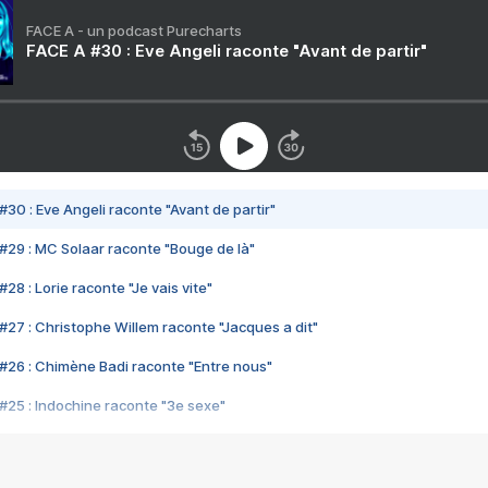
FACE A - un podcast Purecharts
FACE A #30 : Eve Angeli raconte "Avant de partir"
#30 : Eve Angeli raconte "Avant de partir"
#29 : MC Solaar raconte "Bouge de là"
28 : Lorie raconte "Je vais vite"
#27 : Christophe Willem raconte "Jacques a dit"
#26 : Chimène Badi raconte "Entre nous"
#25 : Indochine raconte "3e sexe"
#24 : Zaho raconte "C'est chelou"
#23 : Patrick Bruel raconte "Au café des délices"