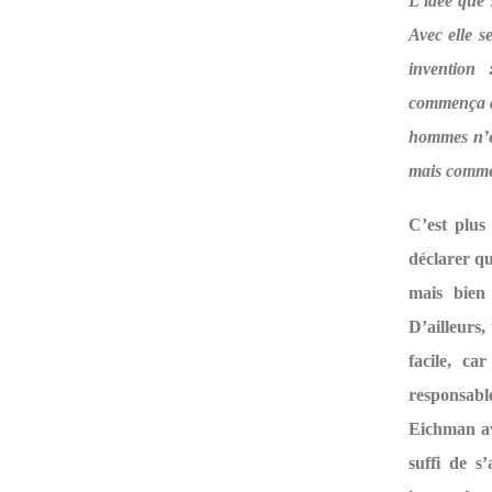
L’idée que 
Avec elle s
invention 
commença au
hommes n’é
mais comme
C’est plus 
déclarer qu
mais bien 
D’ailleurs,
facile, ca
responsabl
Eichman ava
suffi de s