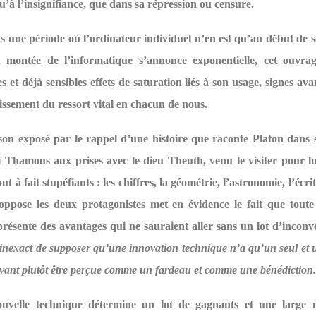
u’à l’insignifiance, que dans sa répression ou censure.
 une période où l’ordinateur individuel n’en est qu’au début de 
 montée de l’informatique s’annonce exponentielle, cet ouvrag
es et déjà sensibles effets de saturation liés à son usage, signes av
issement du ressort vital en chacun de nous.
on exposé par le rappel d’une histoire que raconte Platon dans
i Thamous aux prises avec le dieu Theuth, venu le visiter pour l
out à fait stupéfiants : les chiffres, la géométrie, l’astronomie, l’écri
oppose les deux protagonistes met en évidence le fait que toute
résente des avantages qui ne sauraient aller sans un lot d’inconv
 inexact de supposer qu’une innovation technique n’a qu’un seul et u
ant plutôt être perçue comme un fardeau et comme une bénédiction.
velle technique détermine un lot de gagnants et une large 