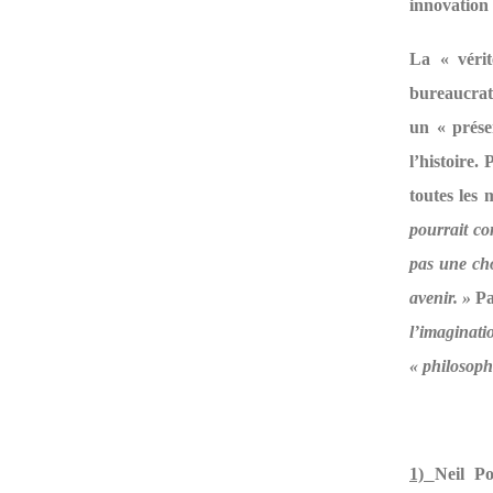
innovation
La « vérit
bureaucrat
un « prése
l’histoire
toutes les 
pourrait co
pas une cho
avenir. »
Pa
l’imaginat
« philosophi
1)
Neil P