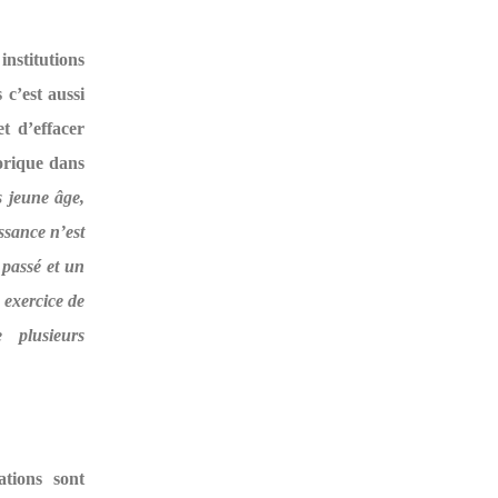
nstitutions
c’est aussi
t d’effacer
orique dans
s jeune âge,
ssance n’est
 passé et un
n exercice de
e plusieurs
ations sont