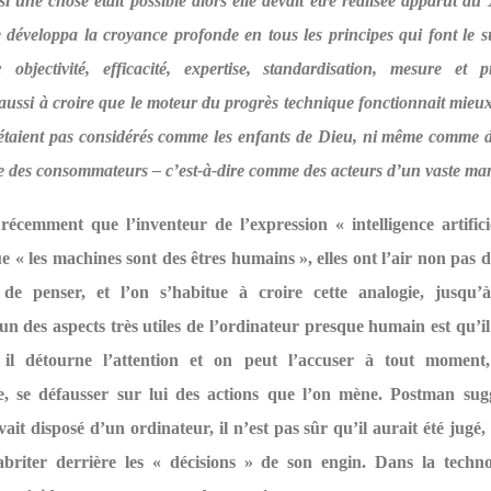
si une chose était possible alors elle devait être réalisée apparut au 
e développa la croyance profonde en tous les principes qui font le 
: objectivité, efficacité, expertise, standardisation, mesure et 
ssi à croire que le moteur du progrès technique fonctionnait mieux
taient pas considérés comme les enfants de Dieu, ni même comme de
 des consommateurs – c’est-à-dire comme des acteurs d’un vaste ma
récemment que l’inventeur de l’expression « intelligence artific
e « les machines sont des êtres humains », elles ont l’air non pas de
de penser, et l’on s’habitue à croire cette analogie, jusqu’à 
 un des aspects très utiles de l’ordinateur presque humain est qu’il 
r il détourne l’attention et on peut l’accuser à tout moment
e, se défausser sur lui des actions que l’on mène. Postman sug
it disposé d’un ordinateur, il n’est pas sûr qu’il aurait été jugé, i
’abriter derrière les « décisions » de son engin. Dans la techno