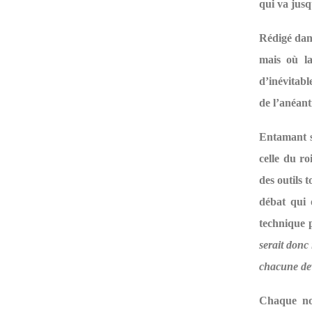
qui va jusq
Rédigé dans
mais où la
d’inévitabl
de l’anéant
Entamant s
celle du ro
des outils t
débat qui 
technique p
serait donc
chacune dev
Chaque nou