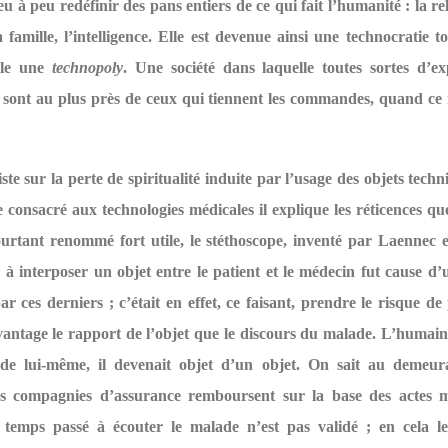
eu à peu redéfinir des pans entiers de ce qui fait l’humanité : la rel
la famille, l’intelligence. Elle est devenue ainsi une technocratie tot
lle une
technopoly
. Une société dans laquelle toutes sortes d’ex
s sont au plus près de ceux qui tiennent les commandes, quand ce 
ste sur la perte de spiritualité induite par l’usage des objets tech
 consacré aux technologies médicales il explique les réticences q
ourtant renommé fort utile, le stéthoscope, inventé par Laennec 
r à interposer un objet entre le patient et le médecin fut cause d’
r ces derniers ; c’était en effet, ce faisant, prendre le risque d
antage le rapport de l’objet que le discours du malade. L’humain 
de lui-même, il devenait objet d’un objet. On sait au demeu
es compagnies d’assurance remboursent sur la base des actes 
e temps passé à écouter le malade n’est pas validé ; en cela le