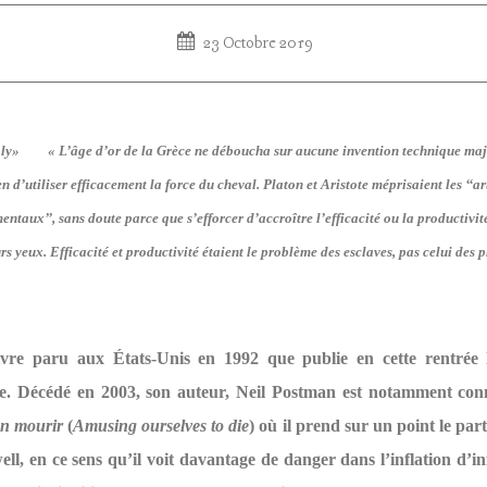
23 Octobre 2019
« L’âge d’or de la Grèce ne déboucha sur aucune invention technique ma
n d’utiliser efficacement la force du cheval. Platon et Aristote méprisaient les ‘‘
ntaux’’, sans doute parce que s’efforcer d’accroître l’efficacité ou la productivit
eurs yeux. Efficacité et productivité étaient le problème des esclaves, pas celui des 
ivre paru aux États-Unis en 1992 que publie en cette rentrée l
. Décédé en 2003, son auteur, Neil Postman est notamment co
 en mourir
(
Amusing ourselves to die
) où il prend sur un point le par
ll, en ce sens qu’il voit davantage de danger dans l’inflation d’i