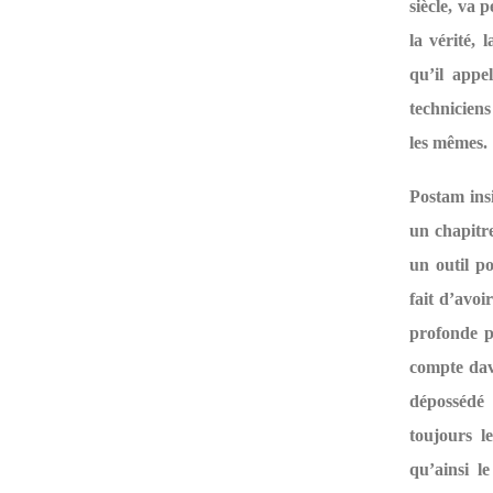
siècle, va p
la vérité, 
qu’il appe
technicien
les mêmes.
Postam insi
un chapitre
un outil p
fait d’avoi
profonde pa
compte dav
dépossédé 
toujours l
qu’ainsi l