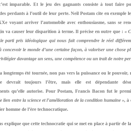
c’est imparable. Et le jeu des gagnants consiste à tout faire po
des perdants à l’outil de leur perte. Neil Postam cite en exemple l
Xe voyant arriver l’automobile avec enthousiasme, sans se re
in va causer leur disparition à terme. Il précise en outre que :
« C
le parti pris idéologique qui nous fait comprendre le réel différ
à concevoir le monde d’une certaine façon, à valoriser une chose p
privilégier davantage un sens, une compétence ou un trait de notre per
a longtemps été tournée, non pas vers la puissance ou le pouvoir, 
lle devrait toujours l’être, mais elle est dépendante dés
ents qu’elle autorise. Pour Postam, Francis Bacon fut le prem
le lien entre la science et l’amélioration de la condition humaine »,
à 
ier homme de l’ère technocratique.
 explique que cette technocratie qui se met en place à partir de l