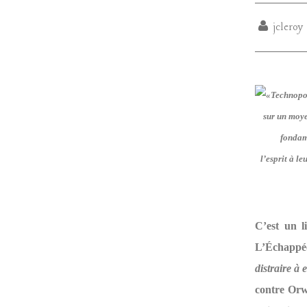
jcleroy
sur un moye
fondame
l’esprit à l
C’est un l
L’Échappée
distraire à
contre Orwe