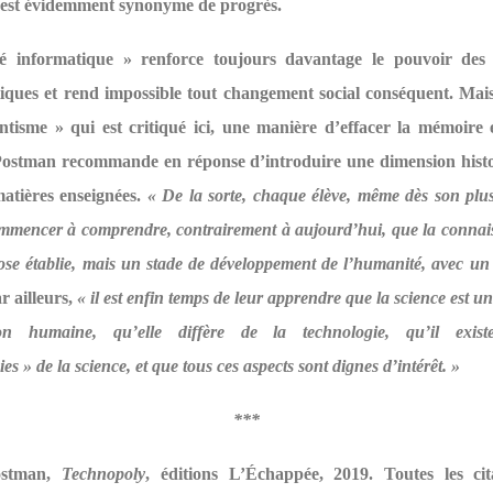
 est évidemment synonyme de progrès.
é informatique » renforce toujours davantage le pouvoir des i
iques et rend impossible tout changement social conséquent. Mais 
ntisme » qui est critiqué ici, une manière d’effacer la mémoire e
. Postman recommande en réponse d’introduire une dimension hist
matières enseignées.
« De la sorte, chaque élève, même dès son plu
mmencer à comprendre, contrairement à aujourd’hui, que la connai
se établie, mais un stade de développement de l’humanité, avec un
r ailleurs,
« il est enfin temps de leur apprendre que la science est u
ion humaine, qu’elle diffère de la technologie, qu’il exist
es » de la science, et que tous ces aspects sont dignes d’intérêt. »
***
ostman,
Technopoly
, éditions L’Échappée, 2019. Toutes les cit