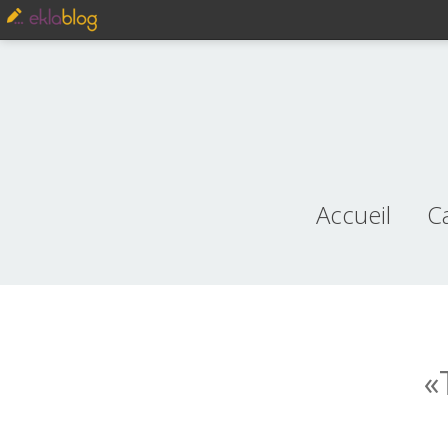
Accueil
C
je
«