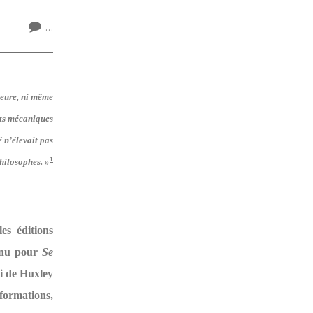
…
jeure, ni même
arts mécaniques
é n’élevait pas
1
philosophes. »
es éditions
nnu pour
Se
ti de Huxley
nformations,