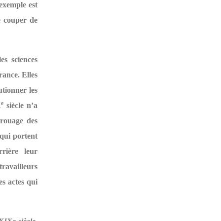
 exemple est
e couper de
es sciences
rance. Elles
utionner les
e
X
siècle n’a
 rouage des
 qui portent
rière leur
travailleurs
es actes qui