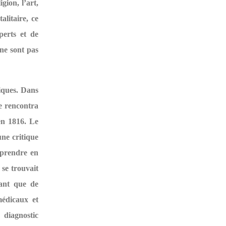
igion, l’art,
alitaire, ce
perts et de
ne sont pas
niques. Dans
ue rencontra
en 1816. Le
une critique
e prendre en
se trouvait
rant que de
médicaux et
 diagnostic