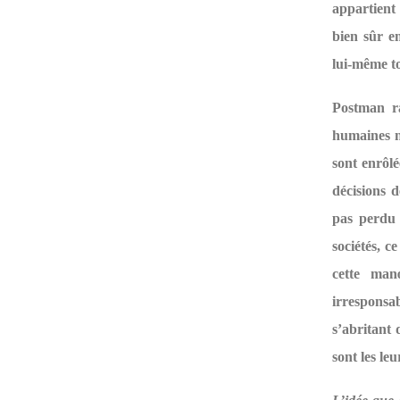
appartient 
bien sûr e
lui-même to
Postman ra
humaines ne
sont enrôlé
décisions d
pas perdu 
sociétés, c
cette man
irresponsab
s’abritant 
sont les le