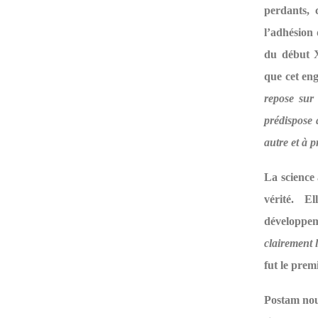
perdants, 
l’adhésion 
du début X
que cet eng
repose sur 
prédispose 
autre et à 
La science 
vérité. E
développem
clairement 
fut le prem
Postam nous