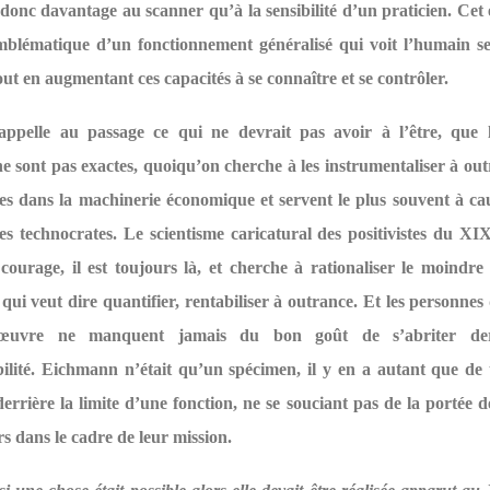
donc davantage au scanner qu’à la sensibilité d’un praticien. Cet
mblématique d’un fonctionnement généralisé qui voit l’humain s
ut en augmentant ces capacités à se connaître et se contrôler.
ppelle au passage ce qui ne devrait pas avoir à l’être, que l
 sont pas exactes, quoiqu’on cherche à les instrumentaliser à out
es dans la machinerie économique et servent le plus souvent à ca
es technocrates. Le scientisme caricatural des positivistes du XI
courage, il est toujours là, et cherche à rationaliser le moindre
e qui veut dire quantifier, rentabiliser à outrance. Et les personnes
œuvre ne manquent jamais du bon goût de s’abriter der
ilité. Eichmann n’était qu’un spécimen, il y en a autant que de 
derrière la limite d’une fonction, ne se souciant pas de la portée d
urs dans le cadre de leur mission.