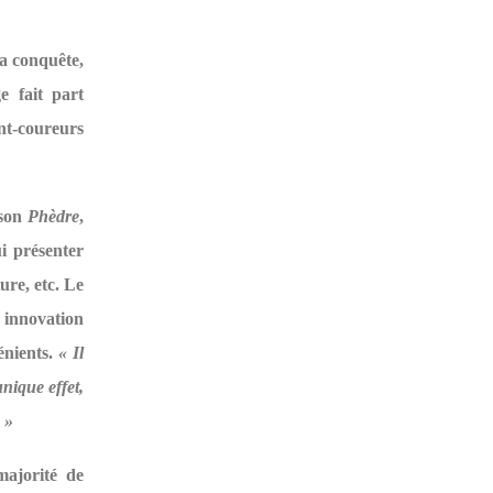
sa conquête,
e fait part
ant-coureurs
 son
Phèdre
,
ui présenter
ture, etc. Le
 innovation
énients.
« Il
nique effet,
 »
majorité de