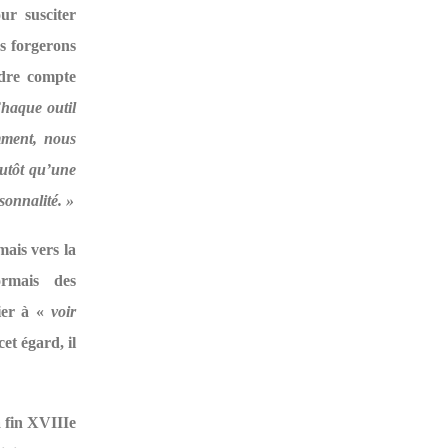
ur susciter
es forgerons
ndre compte
haque outil
emment, nous
lutôt qu’une
sonnalité. »
mais vers la
ormais des
ier à «
voir
cet égard, il
a fin XVIIIe