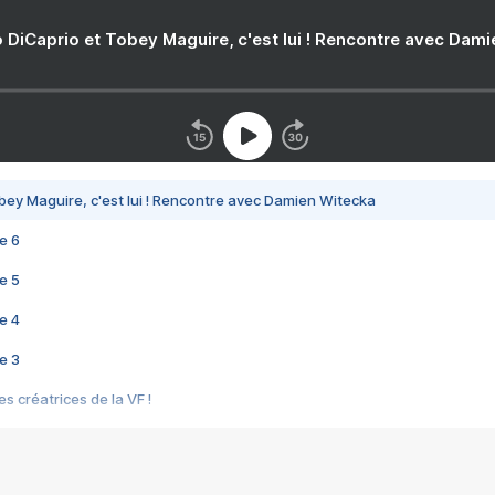
 DiCaprio et Tobey Maguire, c'est lui ! Rencontre avec Dam
bey Maguire, c'est lui ! Rencontre avec Damien Witecka
e 6
e 5
e 4
e 3
s créatrices de la VF !
e 2
e 1