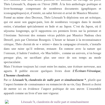
Théo Lésoualc’h, disparu en l’hiver 2008. À la fois anthologie poétique et
livre-hommage comprenant de nombreux documents (graphiques et
iconographiques) et, d’entrée, un salut fervent et avisé de Maurice Mourier.
Formé au mime chez Decroux, Théo Lésoualc’h déploiera son art scénique,
qui est aussi son gagne-pain, lors de nombreux voyages dans le monde
entier, s’attardant spécialement en Inde et au Japon. C’est du Japon, où il
séjourna longtemps, qu’il rapportera ces premiers livres sur la peinture et
l’érotisme. Suivront des romans vécus publiés par Maurice Nadeau chez
Denoël, puis par Christian Bourgois. L’heure se faisant à la reconnaissance
critique, Théo choisit de se « retirer » dans la campagne cévenole, s’installe
dans une ruine qu’il redresse, restaure. En osmose avec la nature qui
l’entoure, il habite l’endroit, «le Mas brûlé», comme un univers, n’en bouge
presque plus, ne sacrifiant plus une once de son temps au mode
spectaculaire.
Mais l’écriture toujours lui court entre les mains, une écriture nerveuse, aux
aguets. Il publie encore quelques livres dont
L’Écriture-Véronique
,
L’homme clandestin
.
Par ce
Lésoualc’h, clandestin de nulle part et simultanément *
, plutôt que
l’aspect homme de connaissance ou romancier de sa vie, Guy Benoit a choisi
de mettre ici en évidence l’aspect poétique de son œuvre. L’ensemble
apparaît comme un livre d’une rare vigueur.