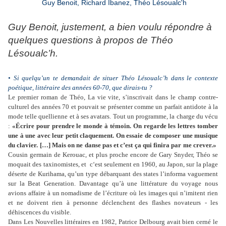
Guy Benoit, Richard Ibanez, Théo Lésoualc'h
Guy Benoit, justement, a bien voulu répondre à
quelques questions à propos de Théo
Lésoualc’h.
• Si quelqu’un te demandait de situer Théo Lésoualc’h dans le contexte
poétique, littéraire des années 60-70, que dirais-tu ?
Le premier roman de Théo, La vie vite, s’inscrivait dans le champ contre-
culturel des années 70 et pouvait se présenter comme un parfait antidote à la
mode telle quellienne et à ses avatars. Tout un programme, la charge du vécu
:
«Écrire pour prendre le monde à témoin. On regarde les lettres tomber
une à une avec leur petit claquement.
On essaie de composer une musique
du clavier. […] Mais on ne danse pas et c’est ça qui finira par me crever.»
Cousin germain de Kerouac, et plus proche encore de Gary Snyder, Théo se
moquait des taxinomistes, et c‘est seulement en 1960, au Japon, sur la plage
déserte de Kurihama, qu’un type débarquant des states l’informa vaguement
sur la Beat Generation. Davantage qu’à une littérature du voyage nous
avions affaire à un nomadisme de l’écriture où les images qui n’imitent rien
et ne doivent rien à personne déclenchent des flashes novateurs - les
déhiscences du visible.
Dans Les Nouvelles littéraires en 1982, Patrice Delbourg avait bien cerné le