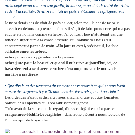
préoccupé avant tout par son jardin, la nature, et qu’il était retiré des villes
et de «l’actualité». Serait-ce un fait de poésie ? Comment expliquerais-tu
cela ?
Je ne parlerais pas de «fait de poésie», car, selon moi, la poésie ne peut
advenir en dehors du poème – même s’il s’agit de faire pousser ce qui n’a pas
encore été nommé comme en herbe. Par contre, Théo n’attribuait pas une
fonction supérieure à la chose littéraire. Et l’homme des bois était
constamment à portée de main.
«Un jour tu es toi,
précisait-il,
l’arbre
solitaire entre les arbres,
arbre pour une oxygénation de la pensée,
arbre juste pour la beauté, et quand il m’arrive aujourd’hui, ici, de
bavarder seul à seul avec le rocher, c’est toujours sans le mot… de
matière à matière.»
• Que dirais-tu des urgences du moment par rapport à ce qui apparaissait
comme des urgences il y a 30 ans, chez des êtres tels que toi ou Théo ?
Les urgences n’ont pas disparu : nous arracher d’une époque formatée,
bousculer les apathies et l’appesantissement général.
Théo avait de la suite dans le regard, d’ores et déjà il est
« lu par les
craquelures/déchiffré/et explicité »
dans notre présent à nous, lecteurs de
l’indescriptible labyrinthe.