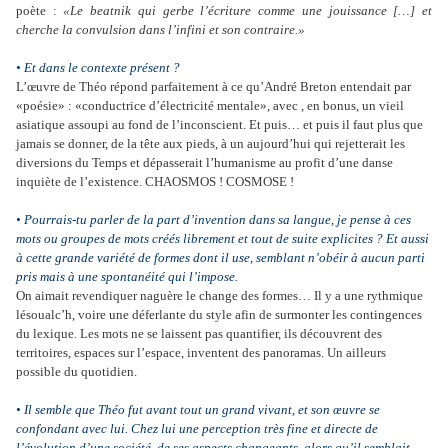
poète :
«Le beatnik qui gerbe l’écriture comme une jouissance […] et
cherche la convulsion dans l’infini et son contraire.»
• Et dans le contexte présent ?
L’œuvre de Théo répond parfaitement à ce qu’André Breton entendait par
«poésie» : «conductrice d’électricité mentale», avec , en bonus, un vieil
asiatique assoupi au fond de l’inconscient. Et puis… et puis il faut plus que
jamais se donner, de la tête aux pieds, à un aujourd’hui qui rejetterait les
diversions du Temps et dépasserait l’humanisme au profit d’une danse
inquiète de l’existence. CHAOSMOS ! COSMOSE !
• Pourrais-tu parler de la part d’invention dans sa langue, je pense à ces
mots ou groupes de mots créés librement et tout de suite explicites
? Et aussi
à cette grande variété de formes dont il use, semblant n’obéir à aucun parti
pris mais à une spontanéité qui l’impose.
On aimait revendiquer naguère le change des formes… Il y a une rythmique
lésoualc’h, voire une déferlante du style afin de surmonter les contingences
du lexique. Les mots ne se laissent pas quantifier, ils découvrent des
territoires, espaces sur l’espace, inventent des panoramas. Un ailleurs
possible du quotidien.
• Il semble que Théo fut avant tout un grand vivant, et son œuvre se
confondant avec lui. Chez lui une perception très fine et directe de
l’évolution d’une société, de ses aspects changeants, alors qu’il semblait