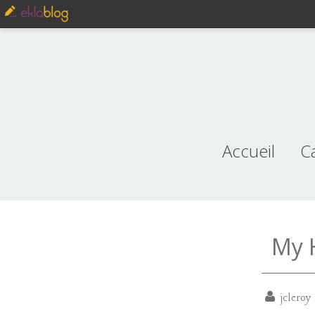
Accueil
C
je
My 
jcleroy