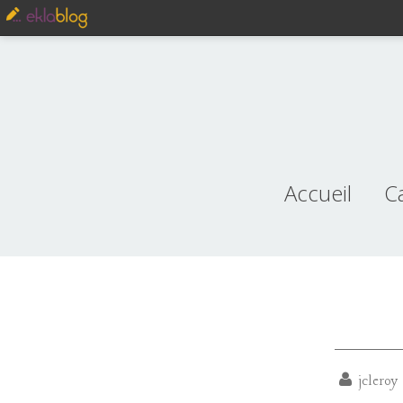
Accueil
C
je
jcleroy