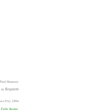
-Paul Hameury
Requiem
t de
ves Prié,
1994
s
Folle Avoine