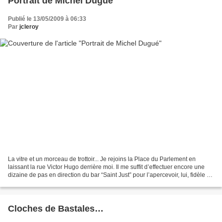
Portrait de Michel Dugué
Publié le 13/05/2009 à 06:33
Par
jcleroy
La vitre et un morceau de trottoir... Je rejoins la Place du Parlement en
laissant la rue Victor Hugo derrière moi. Il me suffit d’effectuer encore une
dizaine de pas en direction du bar “Saint Just” pour l’apercevoir, lui, fidèle à
son poste, assis à...
Cloches de Bastales…