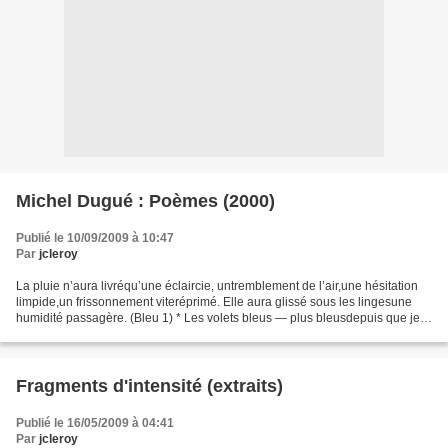
Michel Dugué : Poèmes (2000)
Publié le 10/09/2009 à 10:47
Par
jcleroy
La pluie n’aura livréqu’une éclaircie, untremblement de l’air,une hésitation
limpide,un frissonnement viteréprimé. Elle aura glissé sous les lingesune
humidité passagère. (Bleu 1) * Les volets bleus — plus bleusdepuis que je
l’ai dit. Aurore de bleusous...
Fragments d'intensité (extraits)
Publié le 16/05/2009 à 04:41
Par
jcleroy