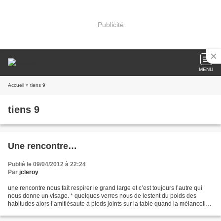
Publicité
MENU
Accueil
» tiens 9
tiens 9
Une rencontre…
Publié le 09/04/2012 à 22:24
Par
jcleroy
une rencontre nous fait respirer le grand large et c’est toujours l’autre qui
nous donne un visage. * quelques verres nous de lestent du poids des
habitudes alors l’amitiésaute à pieds joints sur la table quand la mélancolie
est là encore sans les miettes....