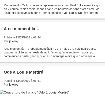
Mouvement 1 Ce fut une aube tapissée miroirs brouillard Entre mémoire qui
en 7 couteaux bien réels Rennes donc les boulevards sans états d’âme Me
disaient si tu ouvrais la porte Eternellement les yeux aussi Du rêve serpente
sur ta peau livide Ce cri d’eau...
À ce moment-là…
Publié le 13/05/2009 à 06:44
Par
jcleroy
À ce moment-là — probablement était-il de la nuit, de la nuit, nuit creuse,
opaque, repliée sur un reste de nuit n’étant qu’une seule — il aurait pu
commencer à parler ; non qu’il ait eu davantage à dire que d’ordinaire ou
quoi que ce fût qui cette fois...
Ode à Louis Merdré
Publié le 13/05/2009 à 06:41
Par
jcleroy