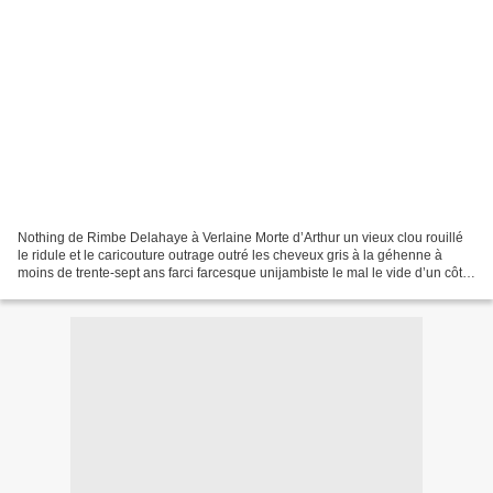
Nothing de Rimbe Delahaye à Verlaine Morte d’Arthur un vieux clou rouillé
le ridule et le caricouture outrage outré les cheveux gris à la géhenne à
moins de trente-sept ans farci farcesque unijambiste le mal le vide d’un côté
et son bras gauche se décharne...