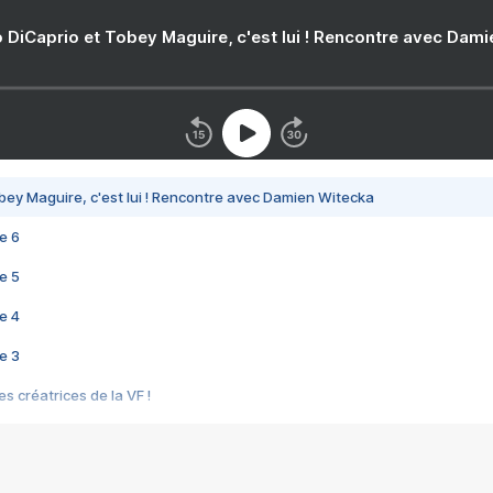
 DiCaprio et Tobey Maguire, c'est lui ! Rencontre avec Dam
bey Maguire, c'est lui ! Rencontre avec Damien Witecka
e 6
e 5
e 4
e 3
s créatrices de la VF !
e 2
e 1