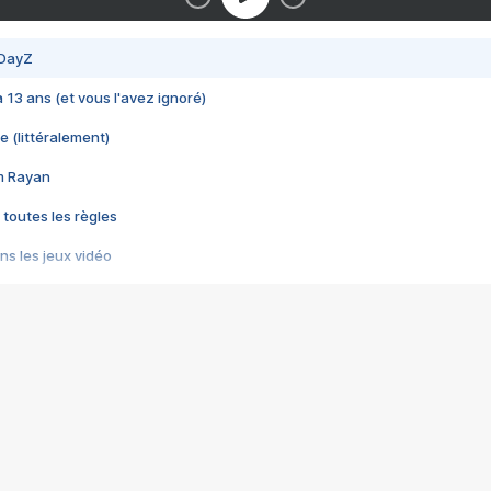
 DayZ
 a 13 ans (et vous l'avez ignoré)
e (littéralement)
im Rayan
 toutes les règles
s les jeux vidéo
us choquant de Rockstar ? - Le scandale BULLY
e plus moche de Steam
du RÊVE tourne au CAUCHEMAR
pendant 8 heures
it… à tort