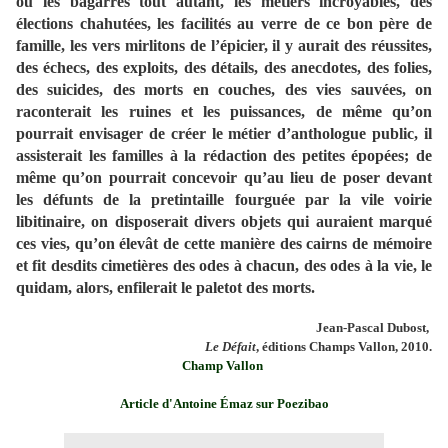
ou les bagarres tout autant, les métiers incroyables, des
élections chahutées, les facilités au verre de ce bon père de
famille, les vers mirlitons de l’épicier, il y aurait des réussites,
des échecs, des exploits, des détails, des anecdotes, des folies,
des suicides, des morts en couches, des vies sauvées, on
raconterait les ruines et les puissances, de même qu’on
pourrait envisager de créer le métier d’anthologue public, il
assisterait les familles à la rédaction des petites épopées; de
même qu’on pourrait concevoir qu’au lieu de poser devant
les défunts de la pretintaille fourguée par la vile voirie
libitinaire, on disposerait divers objets qui auraient marqué
ces vies, qu’on élevât de cette manière des cairns de mémoire
et fit desdits cimetières des odes à chacun, des odes à la vie, le
quidam, alors, enfilerait le paletot des morts.
Jean-Pascal Dubost,
Le Défait
, éditions Champs Vallon, 2010.
Champ Vallon
Article d'Antoine Émaz sur Poezibao