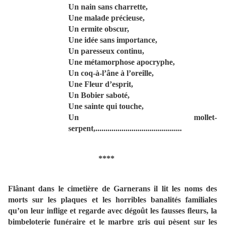
Un nain sans charrette,
Une malade précieuse,
Un ermite obscur,
Une idée sans importance,
Un paresseux continu,
Une métamorphose apocryphe,
Un coq-à-l’âne à l’oreille,
Une Fleur d’esprit,
Un Bobier saboté,
Une sainte qui touche,
Un mollet-
serpent,...........................................
****
Flânant dans le cimetière de Garnerans il lit les noms des
morts sur les plaques et les horribles banalités familiales
qu’on leur inﬂige et regarde avec dégoût les fausses ﬂeurs, la
bimbeloterie funéraire et le marbre gris qui pèsent sur les