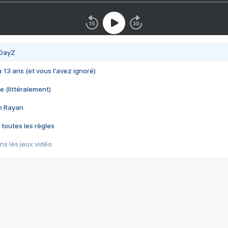
 DayZ
 a 13 ans (et vous l'avez ignoré)
e (littéralement)
im Rayan
 toutes les règles
s les jeux vidéo
us choquant de Rockstar ? - Le scandale BULLY
e plus moche de Steam
du RÊVE tourne au CAUCHEMAR
pendant 8 heures