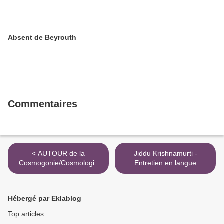
Absent de Beyrouth
Commentaires
< AUTOUR de la
Jiddu Krishnamurti -
Cosmogonie/Cosmologie
Entretien en langue
d’Hildegarde von Bingen (II)
française (1972) >
Hébergé par Eklablog
Top articles