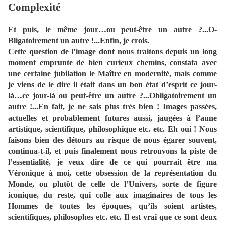
Complexité
Et puis, le même jour…ou peut-être un autre ?...O-
Bligatoirement un autre !...Enfin, je crois.
Cette question de l’image dont nous traitons depuis un long moment emprunte de bien curieux chemins, constata avec une certaine jubilation le Maître en modernité, mais comme je viens de le dire il était dans un bon état d’esprit ce jour-là…ce jour-là ou peut-être un autre ?...Obligatoirement un autre !...En fait, je ne sais plus très bien ! Images passées, actuelles et probablement futures aussi, jaugées à l’aune artistique, scientifique, philosophique etc. etc. Eh oui ! Nous faisons bien des détours au risque de nous égarer souvent, continua-t-il, et puis finalement nous retrouvons la piste de l’essentialité, je veux dire de ce qui pourrait être ma Véronique à moi, cette obsession de la représentation du Monde, ou plutôt de celle de l’Univers, sorte de figure iconique, du reste, qui colle aux imaginaires de tous les Hommes de toutes les époques, qu’ils soient artistes, scientifiques, philosophes etc. etc. Il est vrai que ce sont deux artistes d’exception, Mondrian et Malevitch, que nous avons étudiés chacun de notre côté manifestement, qui par leur désir absolu d’abstraction, donc de rejet affirmé de la représentation, et par cet autre, irrépressible, de conquête d’un espace que l’on commençait à découvrir « véritablement », par contamination pour l’un et par envol pour l’autre, nous ont quelque peu servis de boussoles pour nous diriger parmi ce tas d’images qui ne sont pas du tout faciles à décrypter, pas du tout. Vous, vous avez abordé le sujet, je veux dire l’Image, à partir du Moyen Age Tardif, avec Jean Fouquet et ses enluminures, toute cette histoire de La Véronique/Véronique que vous avez ensuite pistée à travers les siècles, de Robert Campin à Jeff Wall en passant par Martin Schongauer et Allan Kaprow, et bien des autres encore, alors moi j’ai décidé de vous y ramener au Moyen Age, et bien avant Fouquet, avec d’autres enluminures, et tenez-vous bien, je vais vous parler d’une religieuse ! Mais pas de ce genre de nonnette toute confite qui égrène ou égraine, comme on voudra, des rosaires. Non ! Une visionnaire celle-ci, la « Sybille du Rhin » comme on la surnommait alors, la « Prophetessa teutonica », dotée du plus bel esprit de son siècle, le douzième de l’ère chrétienne, et peut-être des suivants, un individu singulier, bien que mystique évidemment, mais avec une conception évolutive de l’Univers, et aussi cette très belle idée, que nous partageons tous deux me semble-t-il, que tout est rattaché à tout dans le Grand Tout. On pourrait avancer, avec une grande prudence cependant, que cet exégète hors pair s’adonnait à l’holisme, au monisme, et à une foule d’autres choses encore, dont l’émergence, et ceci bien avant que les concepts afférents ne soient dûment forgés. On y reviendra. Hildegarde von Bingen était tout à la fois naturaliste, médecin, le plus important de son temps dit-on, femme de lettres, puisqu’elle a écrit un nombre significatif de livres et entretenu des correspondances de haut niveau, avec le Pape et l’Empereur ce qui n’est pas rien, peintre d’enluminures, compositrice de musique sacrée, prédicatrice ou prophétesse, on dirait aujourd’hui conférencière, ou Madame la Ministre puisque ministère il y a, fondatrice et animatrice de couvents, on dirait aujourd’hui entrepreneuse, ou créatrice de start-ups puisqu’elle innovait considérablement et constamment, et tout ceci, bien que femme dans un monde fabriqué par les hommes pour les hommes, lui valut et lui vaut encore un immense respect. Hildegarde était donc un individu exceptionnellement doué, une femme savante, un esprit universel en son temps, bien que mystique évidemment, mais, pour une femme de bonne extraction surtout, voire de très haute comme elle, à l’époque médiévale et durant pas mal de siècles après, point de salut en dehors du mariage « arrangé », comme on qualifierait ces épousailles aujourd’hui, ou bien, et c’est le cas ici, de l’institution ecclésiale et de l’adoption sans condition du dogme qui va avec. Allez ouste ma fille ! Au couvent ! Tout, la médecine, le naturalisme, la musique et le reste, repose et tourne autour des visions qu’elle aurait eues dès son plus jeune âge, non pas dans un état d’extase, affirmait-elle, mais en pleine conscience, à l’état d’éveil, jours et nuits précisait-elle, mais dans la souffrance tout de même, très grande cette souffrance. Certains évoquent de possibles migraines ophtalmiques car elle en avait plein les yeux des visions, Hildegarde. A voir ! Avec elle, rien des sublimes orgasmes vécus par de voluptueuses créatures qui enflammèrent une partie de la peinture et surtout de la sculpture dites sacrées des siècles à venir, la « Transverbération de sainte Thérèse » du Bernin constituant presque un sommet de transport sexuel prétendument mystique. Non ! Hildegarde était une femme gravement appliquée à l’étude…bien que non ignorante des choses du sexe, il faut le préciser. Toutes ses connaissances, ses savoir-faire, et les productions de son imagination, car imagination il y a puisque Hildegarde était également une artiste, sont reliés ensemble, s’enchaînent, s’organisent, forment un continuum, une unité, afin de communiquer aux Hommes la parole que son dieu lui a transmise au moyen des images qui ont peuplé ses « visions ». Les images sont une illustration de la parole divine et elle va en livrer certaines dans les enluminures qui ornent deux des trois livres où elle rapporte lesdites visions, à savoir le « Scito Vias Domini », ou « Liber Scivias », ou tout simplement LE « Scivias », c’est-à-dire une proposition/injonction « Connais les voies de Dieu », d’une part, et « De operatione Dei », ou bien encore le « Liber divinorum operum », si on préfère mais ce qui n’est pas plus simple, le « Livre des œuvres divines », d’autre part. Quand je citerai ces livres, je dirai le « Scivias » et le « Liber operum », comme tout le monde d’ailleurs. Pourquoi chercher des complications ? On omettra le « Liber vitae meritorum », le « Livre des mérites », parce que d’abord il ne propose pas d’images, et puis aussi parce que sa thématique, le combat des vices et des vertus, est à dix-mille lieues de nos centres d’intérêt et de notre propos à tous deux. Vous savez que ça me fait tout drôle de parler en latin comme un curé ! me signala dans une sorte de gloussement le Maître en modernité pour tenter de s’affermir probablement. Donc, dans le « Scivias » et le « Liber operum », il y a quatre enluminures qui exposent les conceptions cosmogoniques et cosmologiques d’Hildegarde von Bingen, poursuivit-il. Ces images sont évidemment plongées dans le potage froid d’un judéo-christianisme fortement épicé d’antiques pensées marmoréennes, Aristote, Hipparque, Ptolémée, et quelques autres, mais la subtilité et la poésie d’Hildegarde parviennent à faire bouillonner tout ce brouet. Bon ! C’est vrai ! Je me montre un peu léger à l’égard de ces penseurs anciens que je viens de citer, car ils incarnent quand même les plus beaux esprits de leurs temps respectifs, des esprits universels eux-aussi…dans leurs temps respectifs. Même, ce sont là tous gens à l’égard desquels j’éprouve une grande tendresse et une profonde admiration…patriotiques en partie puisque tous des Grecs (1). Dans le « Scivias » Hildegarde représente l’Univers en création sous la forme d’un incendie, un OEUF ARDENT, dont les longues flammes jaunes d’or dévorent le cadre au motif d’écume végétale qui tentait de le contenir. Il y a comme un embrasement de la page enluminée. En fait, cet univers est un œuf à double coquilles qui se détache sur un fond bleu constellé de minuscules étoiles toutes blanches, comme des flocons de neige, lui-même contenant un autre quadrangle de couleur verte, toile de fond de « viridité » toute hildegardienne, presque dissimulé par l’œuf enflammé. La seconde coquille, bien que plus mince, semble franchement plus inquiétante parce que noire et peuplée de sortes d’amas globulaires blancs crachant vers l’extérieur de fines flammes rouges qui paraissent être de nature à alimenter la coquille ardente, des incendiaires, bien davantage que des braises puisque « feu ténébreux », donc inquiétant, selon Hildegarde. L’intérieur de l’œuf est occupé par un ciel d’un bleu profond, « l’éther pur », moucheté de grosses étoiles jaunes et de plus petites toutes blanches, espace apaisé comme l’œil d’un typhon. Enfin, en plein centre de l’image et de l’œuf, une grosse boule agitée tel un liquide en ébullition, ou bien encore une mer intérieure tourmentée de tempêtes sauvages, une terre en formation couverte d’océans tumultueux, tout un monde grouillant de créatures imprécises, un cercle de crustacés ou de méduses vaguement orangés, une espèce de baleine tricéphale soufflant de tous ses évents vers la lune, et en son cœur un anneau aqueux fortement ondulé renfermant un nouvel amas globulaire, gros cette fois comme une grappe d’œufs de très gros poisson, tout un bestiaire en cours de fabrication, léché par une énorme langue blanche, un sexe dilaté offert à toutes les copulations cosmiques. Alors, la Grande Fécondation universelle et fondamentale ? Evidemment ! Mais il y a plein d’autres choses encore, et pas des moindres puisqu’il s’agirait d’éléments potentiellement régulateurs, et puis aussi d’un très haut personnage, le dieu des chrétiens. Dans la première coquille de feu, sur la droite de l’enluminure, il y a une créature écarlate et tricéphale qui souffle/crache de ses trois bouches vers les flammes d’or et le cadre écumeux. Il y en a une autre de même nature et de même occupation mais dirigée uniquement vers les flammes dont sont faites les deux coquilles, de couleur gris-vert au sein de la coquille obscure, et puis une autre encore dans le ciel bleu qui éructe par l’une de ses bouches à destination des étoiles. Ce sont des vents, mais ces vents alimentent-ils les brasiers ou, à l’inverse, tentent-ils de les éteindre comme des bougies ? Le feu et l’eau, les éléments contraires, dans un même œuf cosmique, tout ou partie de la cosmogonie médiévale ampli