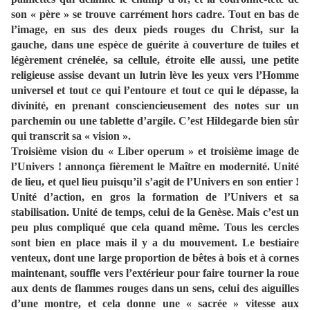
Troisième vision du « Liber operum » et troisième image de l’Univers ! annonça fièrement le Maître en modernité. Unité de lieu, et quel lieu puisqu’il s’agit de l’Univers en son entier ! Unité d’action, en gros la formation de l’Univers et sa stabilisation. Unité de temps, celui de la Genèse. Mais c’est un peu plus compliqué que cela quand même. Tous les cercles sont bien en place mais il y a du mouvement. Le bestiaire venteux, dont une large proportion de bêtes à bois et à cornes maintenant, souffle vers l’extérieur pour faire tourner la roue aux dents de flammes rouges dans un sens, celui des aiguilles d’une montre, et cela donne une « sacrée » vitesse aux quelques étoiles rouges qui se sont réfugiées dans le « feu obscur ». Certaines de ces étoiles en sont éjectées et elles laissent une longue trainée derrière elles. La grande centrifugeuse cosmique ! L’homme universel demeure dans la même position de crucifié devant la terre comme pour la protéger, mais sa cage géométrique s’est dissoute dans l’éther. L’échafaudage servant à la construction de l’Univers a été démonté et les tracés d’or du Géomètre ont été effacés, tous sauf un seul. Cette libération de l’Homme pourrait s’apparenter à une ouverture sur le libre-arbitre, à son instauration, ce qui ne constituerait pas la moindre des paradoxes pour un système idéologique aussi déterminé et déterministe que le Christianisme. Toujours est-il, l’homme universel ne bouge pas. Sa mission est de souligner les proportions parfaites de la Création et il la remplit vaille que vaille. L’eau bienfaitrice continue de tomber des nuages pour rafraichir la terre et tout ce qui est supposé y vivre. Les vents refroidissent les rouages de l’Univers auquel ils donnent mouvement et ils ne troublent plus la couche aqueuse de l’éther qui ondoie paisiblement. Le divin, que ce soit sous la forme du père ou celle du fils, s’est « physiquement » retiré mais il est toujours présent dans le logos qui est diffusé partout puisqu’il a été porté par les vents, le Saint-Esprit disent les chrétiens, le Paraclet de Jean. Au même titre que l’eau, source de vie et de purification baptismale, le logos baigne le corps et l’esprit de l’Homme, et c’est lui qui lui fait prendre la juste mesure du Tout. En bas, au sud du cosmos, et « sud du cosmos » peut avoir un sens dans la mesure où une ligne horizontale et dorée le divise en deux hémisphères, une main sort de la roue de flammes rouges pour déployer un long phylactère lumineux porteur de la parole du dieu des chrétiens jusqu’à la cellule/guérite d’Hildegarde qui persiste cependant à lever les yeux vers l’Homme universel alors qu’elle pourrait se contenter de recopier ce qui est écrit sur le phylactère. Dans cette « vision », Hildegarde nous donne à voir l’Univers comme un suprême organisme dynamique dans un merveilleux équilibre homéostatique. C’est là une image « médicale » de l’harmonie universelle. A partir de ceci et avant de pousser plus avant, il nous faut prendre un peu de distance par rapport à la stricte matérialité des images et, à certains moments, débarquer sur des rivages quelque peu scientifiques et philosophiques, mon plein ou plain domaine à moi, pour nous jeter dans l’exploration de ce pur esprit qu’est Hildegarde von Bingen, proposa un peu solennellement et tout à fait doctement le Maître en modernité. L’image « médicale » pour commencer, annonça-t-il. Hildegarde a écrit deux livres qui sont en fait les deux seuls ouvrages médicaux du siècle douze de la chrétienté, tout du moins à ma connaissance faut-il préciser car je ne suis qu’un piètre médiéviste. D’une part, le « Liber simplicis medicinae », appelé encore « Liber subtilatum diversarum naturum creaturum », ou bien encore « Physica » ce qui a le mérite d’une beaucoup plus grande simplicité. D’autre part, le « Liber compositae medicinae » ou, plus explicitement , « Causae et curae », c’est-à-dire « Des causes et des remèdes ». Ouf ! Pour des raisons qui se comprennent aisément, on dira « Physica » et « Causae et curae » lorsqu’on citera ces livres. Finalement, on s’aperçoit qu’apprendre un peu de latin au collège, eh bien ça peut toujours servir contrairement à ce que beaucoup pensent, dit en rigolant le Maître en modernité. Soyons clair ! La médecine au Moyen Age ça n’existait tout simplement pas. L’espérance de vie y était des plus réduites, même si certains, tels Hildegarde, pouvaient atteindre des âges canoniques, et personne ne pouvait grand chose contre cet état de fait. Tout était affaire de rebouteux, de « vieilles » paysannes herboristes et guérisseuses, de pratiques empiriques concentrées dans certains couvents plus ou moins hospitaliers, de gens plus ou moins « sorciers » qui se livraient à tout un tas d’expériences inconfessables. En fait, je considère qu’il faudra attendre la seconde moitié du siècle vingt, et l’arrivée de la pénicilline et des premiers antibiotiques, pour commencer à parler honnêtement de médecine, même s’il y eût avant quelques vaccinateurs réellement inspirés, des bidouilleurs du vivant, des visionnaires eux aussi. Mais, aller gratter le pis d’une vache pour éradiquer la variole, ou bien injecter un broyat de moelle de lapin rabique pour combattre la rage, demeurent des pratiques proches de la sorcellerie, puisqu’on expérimente des choses sans être à même de les convenablement expliquer ces choses. Pendant des millénaires les hommes ont regardé mourir leurs femmes en couches et leurs enfants encore au sein de leurs nourrices, tandis qu’eux-mêmes étaient décimés par les épidémies, les séquelles des guerres que l’avidité des princes et seigneurs de la chrétienté leur imposaient, les conditions de vie épouvantablement insalubres, la dénutrition, voire la franche mais sale famine, et par bien d’autres choses encore. En fait, je considère pour ma part qu’aujourd’hui même la médecine n’en est qu’au stade de l’adolescence, voire de la préadolescence, en dépit de sauts technologiques absolument considérables, telle que l’imagerie par résonnance magnétique, l’une des magnifiques applications de certains principes quantiques, et du démontage pièce par pièce de machineries archi-complexes, tels que le système immunitaire ou bien encore la spirale génomique. Ce sont là des systèmes qui fonctionnent en réseau, et ce sont donc les interactions entre leurs unités, ou plutôt les groupes d’unités, les modules, qui sont primordiaux, pas les unités elles-mêmes. Et puis ce qui est fondamental aussi, c’est l’enchaînement action-rétroaction-action, le principe qui est à la base du fonctionnement de tous les systèmes complexes. On en a déjà beaucoup parlé de la complexité, à propos des Vanités quand je vous rapportais les réflexions sur ce thème de cet ami qui est à la fois un ingénieur de très haut niveau et un microbiologiste de premier plan, un académicien quand même (2), vous vous souvenez, et puis aussi lorsque j’évoquais l’entreprise en réseau, dont celle que je considère être la toute première, l’armée grecque sur le rivage d’Ilion, et que vous vous obstiniez avec cette pauvre unité, ce misérable tas de particules, comment s’appelle-t-il déjà ?... Ah oui ! Philoctète (3). Ah ! La COMPLEXITE, quoi de plus enchanteur ? On ne cesse d’en repousser les limites mais on sait parfaitement qu’on n’en viendra jamais à bout. Quel miracle et quel bonheur ! La complexité est le principe même de l’Univers, de l’humain et de ses civilisations…et le moteur unique du PROGRES. Mais, je m’égare une fois de plus. Plutôt que médecin, puisque la discipline « médecine » n’a pas grande signification au siècle douze de la chrétienté, Hildegarde von Bingen était une guérisseuse, sur d’autres continents on parlerait de chamane, c’est-à-dire qu’aux alentours de son couvent elle s’appliquait à soulager les gens de quelques uns de leurs maux, ce qui n’était déjà pas si mal. Et puis, et puis elle a rédigé les deux ouvrages que je viens de citer, « Physica » et « Causae et curae ». « Physica » est un inventaire poético-naturaliste assez développé puisqu’on y recense quelques centaines de plantes, de pierres et de métaux, d’animaux de toutes espèces, de celles qui volent, qui nagent ou qui rampent, et puis des éléments ou des unités constitutifs de l’environnement, l’air, l’eau, la mer, les lacs et les fleuves, les différentes catégories de terres. Tout ceci est décrit précisément, mais avec des jolis mots et images, puis analysé en fonction de ses qualités thérapeutiques propres et/ou de quelque autre usage que l’on puisse en faire, ou non. La matricaire, l’aristoloche, le fenugrec, l’épeautre, le vulnéraire, la consoude, la sanicle, la bourrache, la mandragore, la morille noire, l’arum tacheté, l’euphorbe, la chélidoine, la molène, l’inule année, la bardane, l’armoise, le millefeuille, la potentille, le pouliot, la sauge sclarée, et puis des noms plus ou moins, ou tout à fait, communs même si certains d’entre eux sont parfaitement exotiques, le cerfeuil, le gingembre, le curcuma, l’encens, le clou de girofle, le melon, le fenouil, le persil, la gentiane, l’ail, la lavande, la ciguë, la colchique, l’arnica, la pivoine, le muguet, l’absinthe, le pavot, et que sais-je encore. Certaines de ses plantes sont toxiques et ne peuvent faire l’objet que d’application cutanée, d’autres sont des drogues végétales, des épices, ou bien des plantes communes que l’on trouve sur les marchés ou dans les jardins des couvents et qui peuvent être ingérées sous forme de feuilles fraiches ou de sucs, mais toutes ont des vertus bien particulières pour soigner des affections spécifiques, et beaucoup doivent être administrées en suivant des rituels précis. Au-delà de ce qu’elle pouvait trouver chez elle ou à proximité de chez elle, Hildegarde est allée puiser son inspiration pharmaco-botanique dans la Bible, évidemment, mais surtout chez les poètes et auteurs médicaux anciens, tels Hippocrate de Cos ou Galien de Pergame pour ne citer que les plus fameux. Toujours est-il, Hildegarde von Bingen jette les bases d’une ph