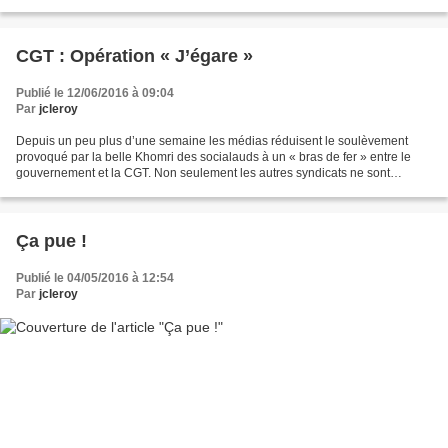
venir. Mais peut-on sérieusement aller...
CGT : Opération « J’égare »
Publié le 12/06/2016 à 09:04
Par
jcleroy
Depuis un peu plus d’une semaine les médias réduisent le soulèvement
provoqué par la belle Khomri des socialauds à un « bras de fer » entre le
gouvernement et la CGT. Non seulement les autres syndicats ne sont
quasiment plus mentionnés, sauf comme sorte...
Ça pue !
Publié le 04/05/2016 à 12:54
Par
jcleroy