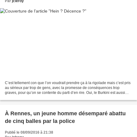
Par
jcleroy
C’est tellement con que l’on voudrait prendre ça à la rigolade mais c’est pris
au sérieux par trop de gens, avec la promesse de conséquences trop
graves, pour qu’on se contente du parti d’en rire. Oui, le Burkini est aussi
moche et ridicule que l’étaient...
À Rennes, un jeune homme désemparé abattu
de cinq balles par la police
Publié le 08/09/2016 à 21:38