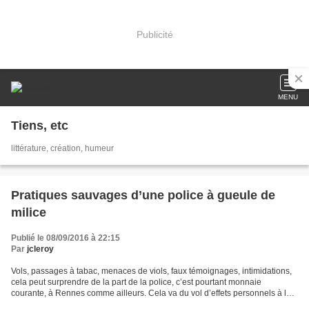
Publicité
MENU
Tiens, etc
littérature, création, humeur
Pratiques sauvages d’une police à gueule de
milice
Publié le 08/09/2016 à 22:15
Par
jcleroy
Vols, passages à tabac, menaces de viols, faux témoignages, intimidations,
cela peut surprendre de la part de la police, c’est pourtant monnaie
courante, à Rennes comme ailleurs. Cela va du vol d’effets personnels à la
menace de viol en passant par le...