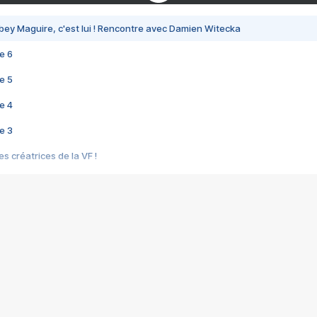
bey Maguire, c'est lui ! Rencontre avec Damien Witecka
e 6
e 5
e 4
e 3
s créatrices de la VF !
e 2
e 1
e Mektoub My Love arrive enfin ! Rencontre avec Shaïn Boumedine et Sal
i : après Toni en famille
elle réalise le bouleversant Dites lui que je l'aime
ais ! Rencontre autour de Vie privée de Rebecca Zlotowski