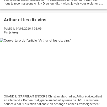
nous te reconnaissons Ami. » Dieu leur dit : « Alors, je vais vous éloigner de
ma présence pour voir si...
Arthur et les dix vins
Publié le 04/08/2016 à 01:09
Par
jcleroy
QUAND IL S'APPELAIT ENCORE Christian Marchadier, Arthur était étudiant
en allemand à Bordeaux et, grâce au défunt système de l'IPES, rémunéré
pour cela par l'Éducation nationale en échange d'années d'enseignement à