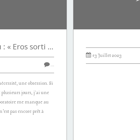
Jean-David Moreau : « Eros sorti de l'œuf fait œuvre »
13 Juillet 2023
…
cessité, une obsession. Si
plusieurs jours, j'ai une
laboratoire me manque au
’est pas encore prêt à