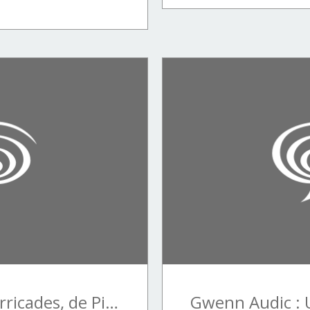
Entre guerre et barricades, de Pierre Peuchmaurd à Maurice Blanchard