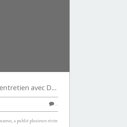
Michel Dugué : entretien avec D. Picard (Opala n°57, 2019)
…
ateur, a publié plusieurs récits