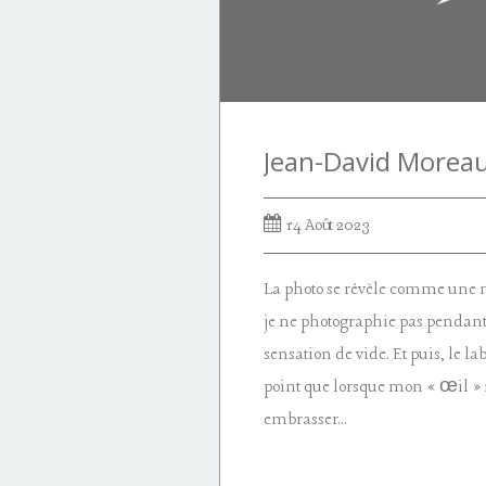
14 Août 2023
La photo se révèle comme une né
je ne photographie pas pendant 
sensation de vide. Et puis, le 
point que lorsque mon « œil » n
embrasser...