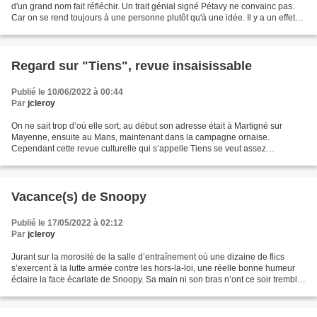
d'un grand nom fait réfléchir. Un trait génial signé Pétavy ne convainc pas.
Car on se rend toujours à une personne plutôt qu'à une idée. Il y a un effet
de suggestion comparable...
Regard sur "Tiens", revue insaisissable
Publié le 10/06/2022 à 00:44
Par
jcleroy
On ne sait trop d’où elle sort, au début son adresse était à Martigné sur
Mayenne, ensuite au Mans, maintenant dans la campagne ornaise.
Cependant cette revue culturelle qui s’appelle Tiens se veut assez
mayennaise pour mériter d’être ici sans être jamais...
Vacance(s) de Snoopy
Publié le 17/05/2022 à 02:12
Par
jcleroy
Jurant sur la morosité de la salle d’entraînement où une dizaine de flics
s’exercent à la lutte armée contre les hors-la-loi, une réelle bonne humeur
éclaire la face écarlate de Snoopy. Sa main ni son bras n’ont ce soir tremblé,
son tir groupé au cœur...