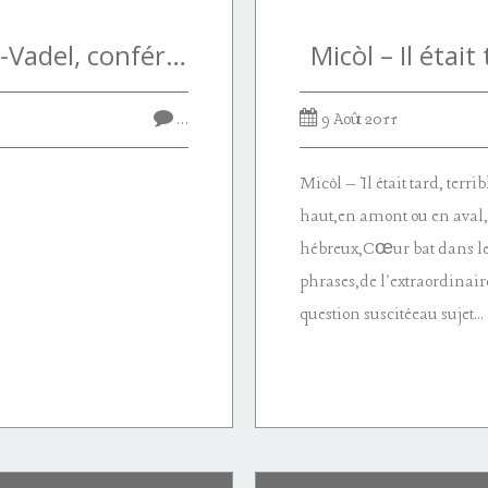
Bernard Lamarche-Vadel, conférence à la villa d’Arson, 1989
Micòl – Il étai
…
9 Août 2011
Micòl – Il était tard, terri
haut,en amont ou en aval,
hébreux,Cœur bat dans le c
phrases,de l'extraordinaire
question suscitéeau sujet...