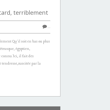
t tard, terriblement
…
blement Qu'il soit en bas ou plus
étrusque, égyptien,
onnu.Ici, il fait des
 tendresse,suscitée par la