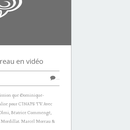
reau en vidéo
…
mission que Dominique-
ise pour CINAPS TV. Avec
 Olmi, Béatrice Commengé,
d Mordillat. Marcel Moreau &