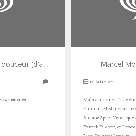
En fait, tout est, la douceur (d'après Christophe Tarkos)
Marcel Mo
…
10 Août 2011
s artistiques
Voilà 4 minutes d'une é
Emmanuel Blanchard réal
Antoine Spire, Véronique
Patrick Tudoret, et Gérar