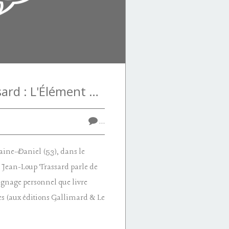
Jean-Loup Trassard : L'Élément Terre
…
aine-Daniel (53), dans le
e, Jean-Loup Trassard parle de
ignage personnel que livre
es (aux éditions Gallimard & Le