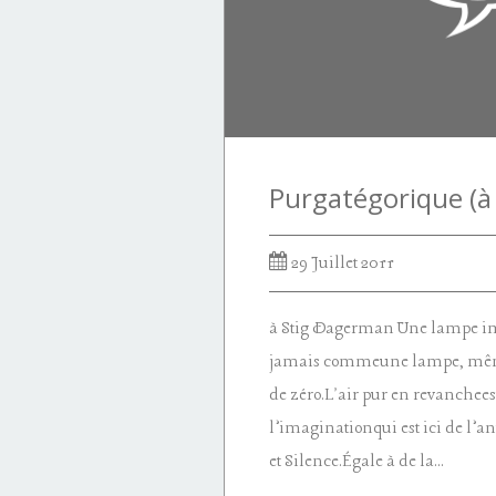
29 Juillet 2011
à Stig Dagerman Une lampe i
jamais commeune lampe, même
de zéro.L'air pur en revanchees
l’imaginationqui est ici de l’a
et Silence.Égale à de la...