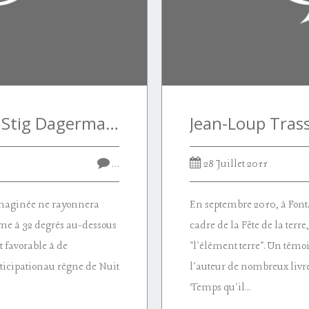
Purgatégorique (à Stig Dagerman)
…
28 Juillet 2011
maginée ne rayonnera
En septembre 2010, à Font
 à 32 degrés au-dessous
cadre de la Fête de la terr
t favorable à de
"l'élément terre". Un témo
nticipationau règne de Nuit
l'auteur de nombreux livr
Temps qu'il...